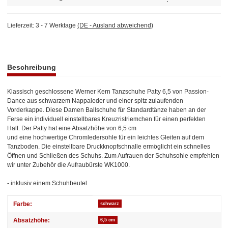
Lieferzeit:
3 - 7 Werktage
(DE - Ausland abweichend)
weitere Registerkarten anzeigen
Beschreibung
Klassisch geschlossene Werner Kern Tanzschuhe Patty 6,5 von Passion-
Dance aus schwarzem Nappaleder und einer spitz zulaufenden
Vorderkappe. Diese Damen Ballschuhe für Standardtänze haben an der
Ferse ein individuell einstellbares Kreuzristriemchen für einen perfekten
Halt. Der Patty hat eine Absatzhöhe von 6,5 cm
und eine hochwertige Chromledersohle für ein leichtes Gleiten auf dem
Tanzboden. Die einstellbare Druckknopfschnalle ermöglicht ein schnelles
Öffnen und Schließen des Schuhs. Zum Aufrauen der Schuhsohle empfehlen
wir unter Zubehör die Aufraubürste WK1000.
- inklusiv einem Schuhbeutel
Produkteigenschaft
Wert
Farbe:
schwarz
Absatzhöhe:
6,5 cm