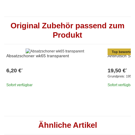
Original Zubehör passend zum
Produkt
Top bewertet
Absatzschoner wk65 transparent
Antirutsch Sp
6,20 €
19,50 €
*
*
Grundpreis:
195,00
Sofort verfügbar
Sofort verfügbar
Ähnliche Artikel