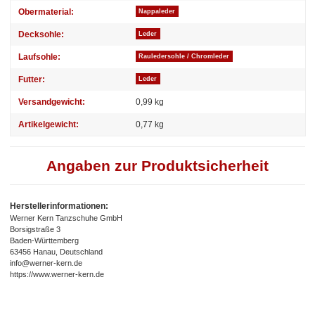
Obermaterial:
Nappaleder
Decksohle:
Leder
Laufsohle:
Rauledersohle / Chromleder
Futter:
Leder
Versandgewicht:
0,99 kg
Artikelgewicht:
0,77
kg
Angaben zur Produktsicherheit
Herstellerinformationen:
Werner Kern Tanzschuhe GmbH
Borsigstraße 3
Baden-Württemberg
63456 Hanau, Deutschland
info@werner-kern.de
https://www.werner-kern.de