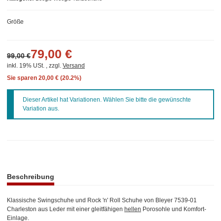
Größe
79,00 €
99,00 €
inkl. 19% USt. , zzgl.
Versand
Sie sparen
20,00 € (20.2%)
x
Dieser Artikel hat Variationen. Wählen Sie bitte die gewünschte
Variation aus.
weitere Registerkarten anzeigen
Beschreibung
Klassische Swingschuhe und Rock 'n' Roll Schuhe von Bleyer 7539-01
Charleston aus Leder mit einer gleitfähigen
hellen
Porosohle und Komfort-
Einlage.