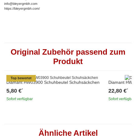
info@bleyergmbh.com
https://bleyergmbh.com/
Original Zubehör passend zum
Produkt
Top bewertet
Diamant HW03900 Schuhbeutel Schuhsäckchen
Diamant HW03
5,80 €
22,80 €
*
*
Sofort verfügbar
Sofort verfügbar
Ähnliche Artikel