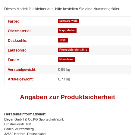
Dieses Modell fällt kleiner aus, bitte bestellen Sie eine Nummer größer!
Produkteigenschaft
Wert
Farbe:
schwarz-weiß
Obermaterial:
Nappaleder
Decksohle:
Textil
Laufsohle:
Porosohle gleitfähig
Futter:
Mikrofaser
Versandgewicht:
0,99 kg
Artikelgewicht:
0,77
kg
Angaben zur Produktsicherheit
Herstellerinformationen:
Bleyer GmbH & Co.KG Sportschuhfabrik
Ernstmeierstr. 100
Baden-Württemberg
32532 Herford, Deutschland