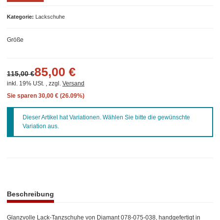
Kategorie
Lackschuhe
Größe
85,00 €
115,00 €
inkl. 19% USt. , zzgl.
Versand
Sie sparen
30,00 € (26.09%)
x
Dieser Artikel hat Variationen. Wählen Sie bitte die gewünschte
Variation aus.
weitere Registerkarten anzeigen
Beschreibung
Glanzvolle Lack-Tanzschuhe von Diamant 078-075-038, handgefertigt in