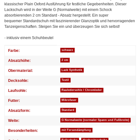
klassischer Plain Oxford Ausführung für festliche Gegebenheiten. Dieser
Lackschuh wird in der Weite G (Normalweite) mit einem Schock
absorbierenden 2 cm Standard - Absatz hergestellt. Ein super
bequemer Standardschuh mit faszinierender Glanzoptik und hervorragenden
Tanzeigenschaften. Steigen Sie ein und überzeugen Sie sich selbst!
- inklusiv einem Schuhbeutel
Produkteigenschaft
Wert
Farbe:
schwarz
Absatzhöhe:
2 cm
Obermaterial:
Lack Synthetik
Decksohle:
Textil
Laufsohle:
Rauledersohle / Chromleder
Futter:
Mikrofaser
Absatzform:
Standard
Weite:
G Normalweite (normaler Spann und Fußbreite)
Besonderheiten:
mit Fersendämpfung