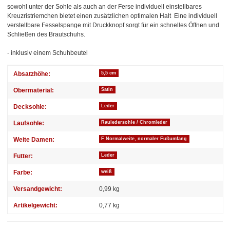
sowohl unter der Sohle als auch an der Ferse individuell einstellbares
Kreuzristriemchen bietet einen zusätzlichen optimalen Halt Eine individuell
verstellbare Fesselspange mit Druckknopf sorgt für ein schnelles Öffnen und
Schließen des Brautschuhs.
- inklusiv einem Schuhbeutel
Produkteigenschaft
Wert
Absatzhöhe:
5,5 cm
Obermaterial:
Satin
Decksohle:
Leder
Laufsohle:
Rauledersohle / Chromleder
Weite Damen:
F Normalweite, normaler Fußumfang
Futter:
Leder
Farbe:
weiß
Versandgewicht:
0,99 kg
Artikelgewicht:
0,77
kg