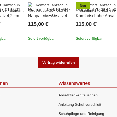
Neu
07-013-001
Diamant 107-013-034
Diamant 170-013-550
atz 4,2 cm
Nappaleder Absatz 4,2
Komfortschuhe Absat
cm
4,2 cm
*
*
*
€
115,00 €
115,00 €
ügbar
Sofort verfügbar
Sofort verfügbar
Vertrag widerrufen
onen
Wissenswertes
s
Absatzflecken tauschen
Anleitung Schuhverschluß
Schuhpflege und Reinigung