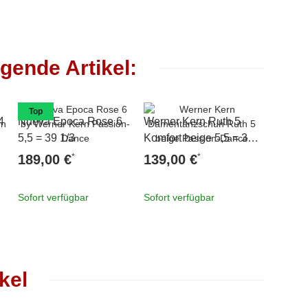
gende Artikel:
Top
4
Nueva Epoca Rose 6
Werner Kern Ruth 5
Anna K
5,5 = 39 1/3
Komfort beige 5,5 = 39
Fabienn
1/3
2/3
*
*
189,00 €
139,00 €
119,0
Sofort verfügbar
Sofort verfügbar
Sofort v
kel