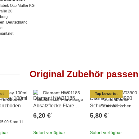
abrik Otto Müller KG
traße 20
berg
en, Deutschland
et
mant.net
Original Zubehör passe
et
Top bewertet
 Spray 100ml
Diamant HW01185
Diamant HW03900
 Tanzböden
Absatzflecke Flare
Schuhbeutel
beige
Schuhsäckchen
*
*
6,20 €
5,80 €
95,00 € pro 1 l
ügbar
Sofort verfügbar
Sofort verfügbar