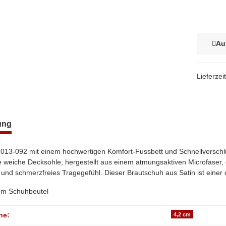
Au
Lieferzei
terkarten anzeigen
ung
013-092 mit einem hochwertigen Komfort-Fussbett und Schnellverschlus
e weiche Decksohle, hergestellt aus einem atmungsaktiven Microfaser
und schmerzfreies Tragegefühl. Dieser Brautschuh aus Satin ist eine
nem Schuhbeutel
genschaft
he:
4,2 cm