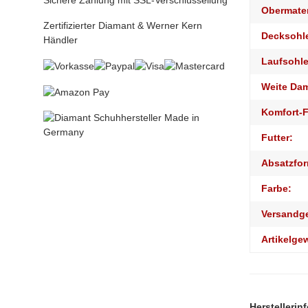
Sichere Zahlung mit SSL-Verschlüssellung
Obermater
Zertifizierter Diamant & Werner Kern
Decksohl
Händler
Laufsohle
Weite Da
Komfort-F
Futter:
Absatzfor
Farbe:
Versandg
Artikelge
Herstellerin