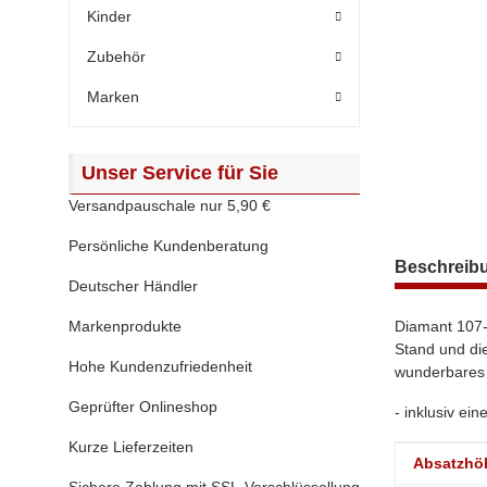
Kinder
Zubehör
Marken
Unser Service für Sie
Versandpauschale nur 5,90 €
Persönliche Kundenberatung
weitere Regis
Beschreib
Deutscher Händler
Markenprodukte
Diamant 107-
Stand und di
Hohe Kundenzufriedenheit
wunderbares 
Geprüfter Onlineshop
- inklusiv ei
Kurze Lieferzeiten
Produktei
Wert
Absatzhö