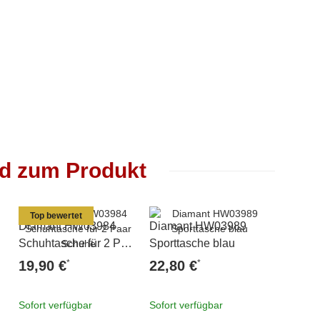
nd zum Produkt
Top bewertet
Diamant HW03984
Diamant HW03989
Diaman
Schuhtasche für 2 Paar
Sporttasche blau
Fußwei
Schuhe
beige
*
*
19,90 €
22,80 €
6,90 
Sofort verfügbar
Sofort verfügbar
Sofort v