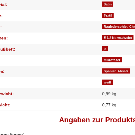
ial:
Satin
e:
Textil
:
Rauledersohle / Ch
men:
E 1/2 Normalweite
ußbett:
ja
Mikrofaser
m:
Spanish Absatz
weiß
ewicht:
0,99 kg
wicht:
0,77
kg
Angaben zur Produkts
formationen: