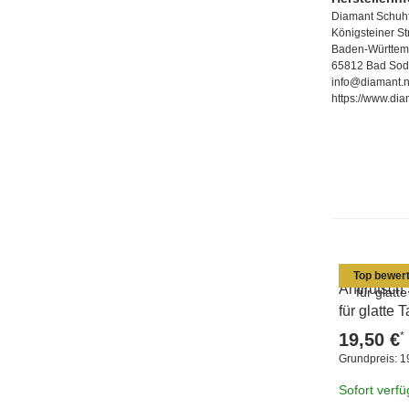
Diamant Schuhf
Königsteiner S
Baden-Württem
65812 Bad Sod
info@diamant.n
https://www.dia
Top bewert
Antirutsch
für glatte
*
19,50 €
Grundpreis:
1
Sofort verf