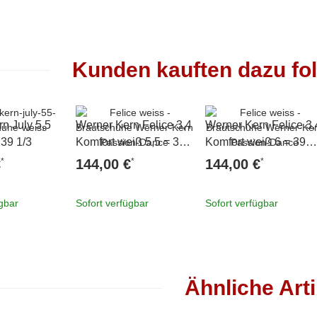
Kunden kauften dazu fol
n July 5,5
Werner Kern Felice 3,4
Werner Kern Felice 3,
 39 1/3
Komfort weiß 5,5 = 39
Komfort weiß 6 = 39
1/3
2/3
*
*
*
€
144,00 €
144,00 €
ügbar
Sofort verfügbar
Sofort verfügbar
Ähnliche Arti