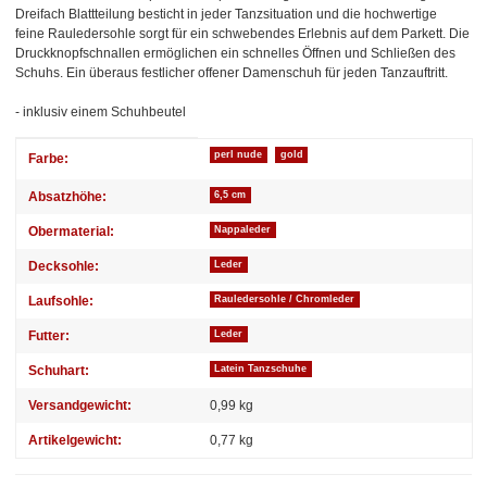
Dreifach Blattteilung besticht in jeder Tanzsituation und die hochwertige
feine Rauledersohle sorgt für ein schwebendes Erlebnis auf dem Parkett. Die
Druckknopfschnallen ermöglichen ein schnelles Öffnen und Schließen des
Schuhs. Ein überaus festlicher offener Damenschuh für jeden Tanzauftritt.
- inklusiv einem Schuhbeutel
Produkteigenschaft
Wert
perl nude
gold
Farbe:
Absatzhöhe:
6,5 cm
Obermaterial:
Nappaleder
Decksohle:
Leder
Laufsohle:
Rauledersohle / Chromleder
Futter:
Leder
Schuhart:
Latein Tanzschuhe
Versandgewicht:
0,99 kg
Artikelgewicht:
0,77
kg