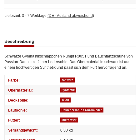
Lieferzeit:
3 - 7 Werktage
(DE - Ausland abweichend)
weitere Registerkarten anzeigen
Beschreibung
Schwarze Gymnastikschläppchen Rumpf R0051 und Bauchtanzschuhe von
Passion-Dance mit feiner Ledersohle. Das Obermaterial in schwarz ist aus
einem hochwertigen Synthetik und passt sich dem Fuß hervorragend an.
Produkteigenschaft
Wert
Farbe:
schwarz
Obermaterial:
Synthetik
Decksohle:
Textil
Laufsohle:
Rauledersohle / Chromleder
Futter:
Mikrofaser
Versandgewicht:
0,50 kg