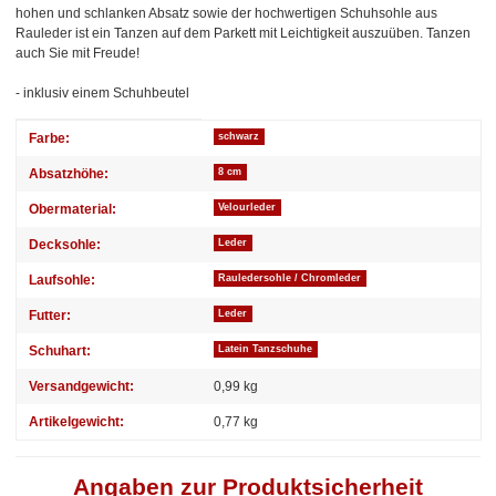
hohen und schlanken Absatz sowie der hochwertigen Schuhsohle aus
Rauleder ist ein Tanzen auf dem Parkett mit Leichtigkeit auszuüben. Tanzen
auch Sie mit Freude!
- inklusiv einem Schuhbeutel
Produkteigenschaft
Wert
Farbe:
schwarz
Absatzhöhe:
8 cm
Obermaterial:
Velourleder
Decksohle:
Leder
Laufsohle:
Rauledersohle / Chromleder
Futter:
Leder
Schuhart:
Latein Tanzschuhe
Versandgewicht:
0,99 kg
Artikelgewicht:
0,77
kg
Angaben zur Produktsicherheit