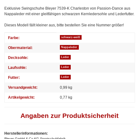
Exklusive Swingschuhe Bleyer 7539-K Charleston von Passion-Dance aus
Nappaleder mit einer gleitfähigen schwarzen Kernledersohle und Lederfutter.
Dieses Modell fällt kleiner aus, bitte bestellen Sie eine Nummer größer!
Produkteigenschaft
Wert
Farbe:
schwarz-weiß
Obermaterial:
Nappaleder
Decksohle:
Leder
Laufsohle:
Leder
Futter:
Leder
Versandgewicht:
0,99 kg
Artikelgewicht:
0,77
kg
Angaben zur Produktsicherheit
Herstellerinformationen:
Bleyer GmbH & Co.KG Sportschuhfabrik