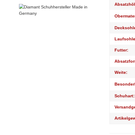
Absatzhö
Obermater
Decksohl
Laufsohle
Futter:
Absatzfor
Weite:
Besonder
Schuhart:
Versandg
Artikelge