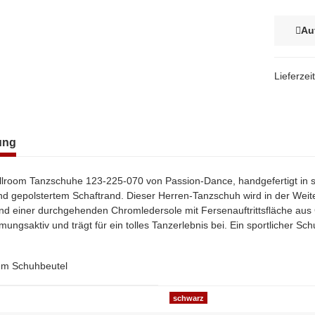
Au
Lieferzei
terkarten anzeigen
ung
allroom Tanzschuhe 123-225-070 von Passion-Dance, handgefertigt in s
d gepolstertem Schaftrand. Dieser Herren-Tanzschuh wird in der Wei
und einer durchgehenden Chromledersole mit Fersenauftrittsfläche aus
ungsaktiv und trägt für ein tolles Tanzerlebnis bei. Ein sportlicher 
nem Schuhbeutel
genschaft
schwarz