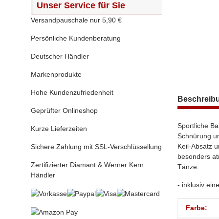
Unser Service für Sie
Versandpauschale nur 5,90 €
Persönliche Kundenberatung
Deutscher Händler
Markenprodukte
Hohe Kundenzufriedenheit
weitere Regis
Beschreib
Geprüfter Onlineshop
Sportliche B
Kurze Lieferzeiten
Schnürung un
Keil-Absatz 
Sichere Zahlung mit SSL-Verschlüssellung
besonders atm
Zertifizierter Diamant & Werner Kern
Tänze.
Händler
- inklusiv ei
Produktei
Wert
Farbe: