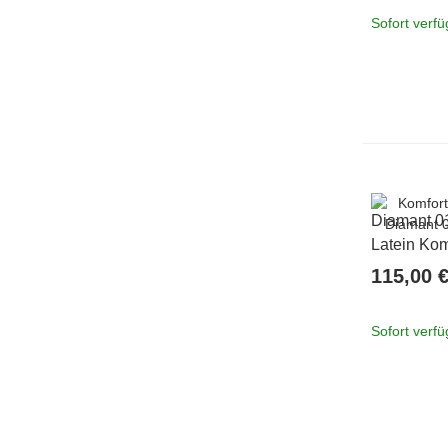
Sofort verf
Diamant 0
Latein Kom
4,2 cm 6 =
115,00 
Sofort verf