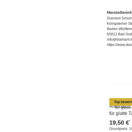
Herstellerin
Diamant Schuhf
Königsteiner S
Baden-Württem
65812 Bad Sod
info@diamant.n
https://www.dia
Top bewert
Antirutsch
für glatte
*
19,50 €
Grundpreis:
1