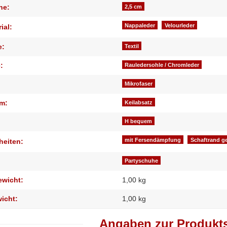
he:
2,5 cm
Nappaleder
Velourleder
ial:
e:
Textil
:
Rauledersohle / Chromleder
Mikrofaser
m:
Keilabsatz
H bequem
mit Fersendämpfung
Schaftrand ge
heiten:
Partyschuhe
ewicht:
1,00 kg
wicht:
1,00
kg
Angaben zur Produkts