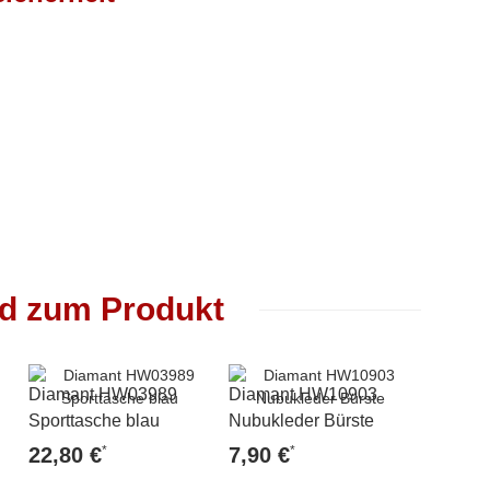
nd zum Produkt
Diamant HW03989
Diamant HW10903
Diaman
ar
Sporttasche blau
Nubukleder Bürste
Velourl
*
*
22,80 €
7,90 €
7,90 