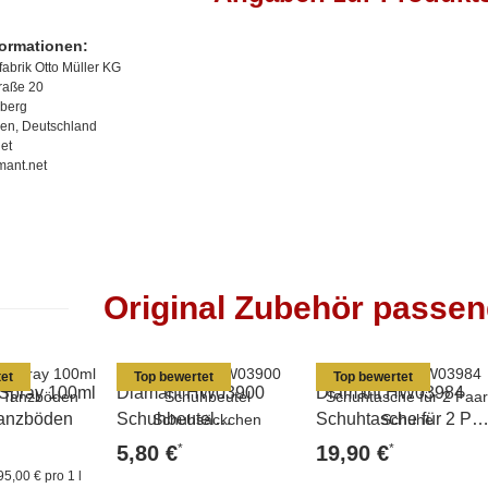
formationen:
abrik Otto Müller KG
traße 20
berg
en, Deutschland
et
mant.net
Original Zubehör passe
et
Top bewertet
Top bewertet
 Spray 100ml
Diamant HW03900
Diamant HW03984
 Tanzböden
Schuhbeutel
Schuhtasche für 2 Pa
Schuhsäckchen
Schuhe
*
*
5,80 €
19,90 €
95,00 € pro 1 l