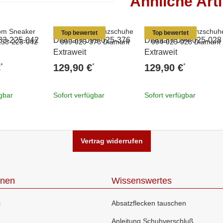
Ähnliche Arti
Top bewertet
Top bewertet
33-225-042
Diamant 099-025-376
Diamant 094-025-028
Extraweit
Extraweit
*
*
*
€
129,90 €
129,90 €
ügbar
Sofort verfügbar
Sofort verfügbar
Vertrag widerrufen
onen
Wissenswertes
s
Absatzflecken tauschen
Anleitung Schuhverschluß