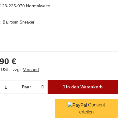
123-225-070 Normalweite
e
Ballroom Sneaker
90 €
 USt. , zzgl.
Versand
Paar
In den Warenkorb
Consent
erteilen