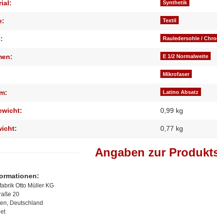
ial:
Synthetik
e:
Textil
:
Rauledersohle / Chr
men:
E 1/2 Normalweite
Mikrofaser
m:
Latino Absatz
ewicht:
0,99 kg
wicht:
0,77
kg
Angaben zur Produkts
formationen:
abrik Otto Müller KG
traße 20
en, Deutschland
et