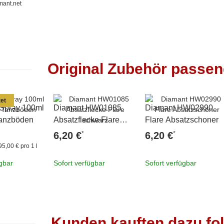
mant.net
Original Zubehör passe
et
 Spray 100ml
Diamant HW01085
Diamant HW02990
 Tanzböden
Absatzflecke Flare
Flare Absatzschoner
schwarz
*
*
6,20 €
6,20 €
95,00 € pro 1 l
ügbar
Sofort verfügbar
Sofort verfügbar
Kunden kauften dazu fol