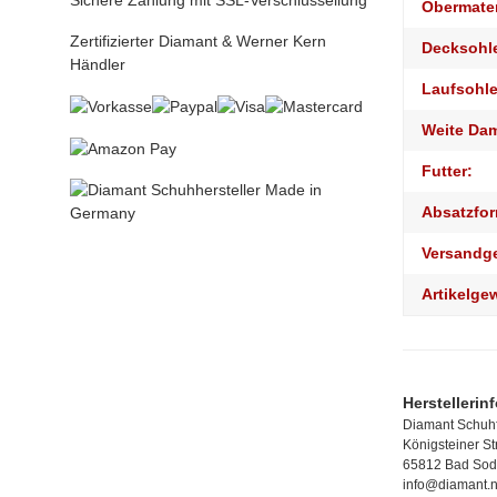
Sichere Zahlung mit SSL-Verschlüssellung
Obermater
Zertifizierter Diamant & Werner Kern
Decksohl
Händler
Laufsohle
Weite Da
Futter:
Absatzfor
Versandg
Artikelge
Herstellerin
Diamant Schuhf
Königsteiner S
65812 Bad Sod
info@diamant.n