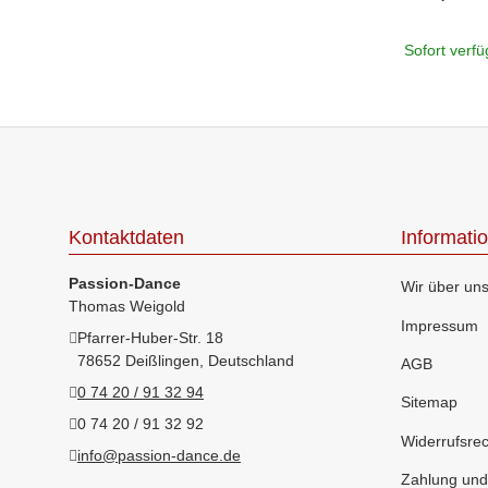
Sofort verf
Kontaktdaten
Informati
Passion-Dance
Wir über un
Thomas Weigold
Impressum
Pfarrer-Huber-Str. 18
78652 Deißlingen, Deutschland
AGB
0 74 20 / 91 32 94
Sitemap
0 74 20 / 91 32 92
Widerrufsrec
info@passion-dance.de
Zahlung und