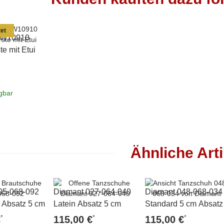
et
HW10910
te mit Etui
ügbar
Ähnliche Arti
05-068-092
Diamant 027-064-040
Diamant 048-068-034
 Absatz 5 cm
Latein Absatz 5 cm
Standard 5 cm Absatz
*
*
*
€
115,00 €
115,00 €