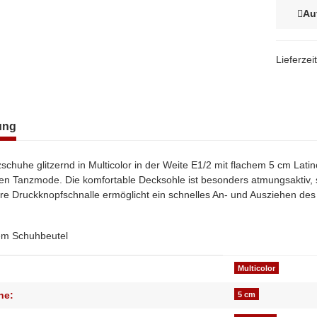
Au
Lieferzei
terkarten anzeigen
ung
chuhe glitzernd in Multicolor in der Weite E1/2 mit flachem 5 cm Lat
ten Tanzmode. Die komfortable Decksohle ist besonders atmungsaktiv,
are Druckknopfschnalle ermöglicht ein schnelles An- und Ausziehen des 
nem Schuhbeutel
genschaft
Multicolor
he:
5 cm