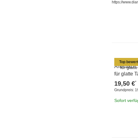
https://www.dia
Top bewert
Antirutsch
für glatte
*
19,50 €
Grundpreis:
1
Sofort verf