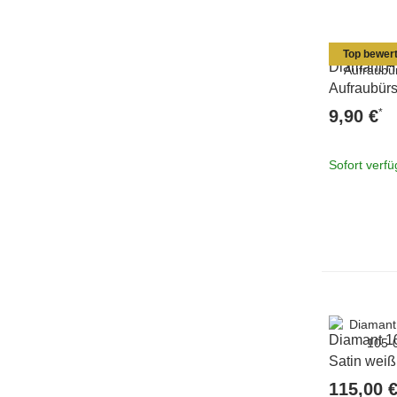
Top bewert
Diamant 
Aufraubürs
*
9,90 €
Sofort verf
Diamant 1
Satin weiß
115,00 