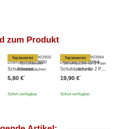
nd zum Produkt
Top bewertet
Top bewertet
Diamant HW03900
Diamant HW03984
Diaman
Schuhbeutel
Schuhtasche für 2 Paar
Sportta
Schuhsäckchen
Schuhe
*
*
5,80 €
19,90 €
22,80
Sofort verfügbar
Sofort verfügbar
Sofort v
gende Artikel: