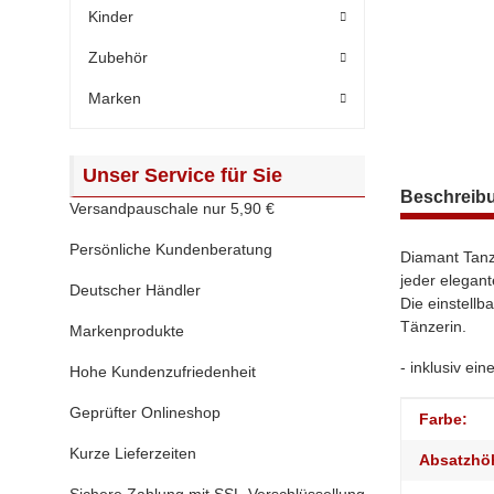
Kinder
Zubehör
Marken
Unser Service für Sie
weitere Regis
Beschreib
Versandpauschale nur 5,90 €
Persönliche Kundenberatung
Diamant Tanzs
jeder elegan
Deutscher Händler
Die einstellb
Tänzerin.
Markenprodukte
- inklusiv ei
Hohe Kundenzufriedenheit
Geprüfter Onlineshop
Produktei
Wert
Farbe:
Kurze Lieferzeiten
Absatzhö