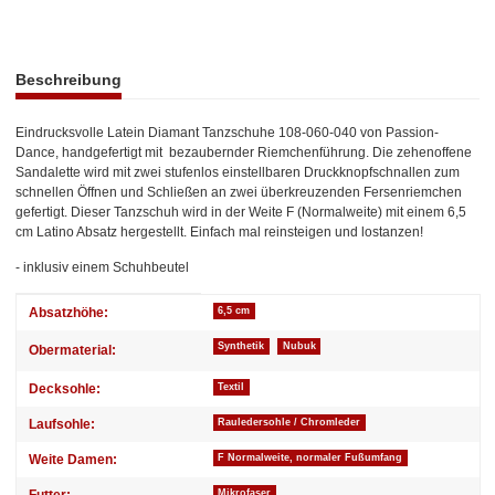
weitere Registerkarten anzeigen
Beschreibung
Eindrucksvolle Latein Diamant Tanzschuhe 108-060-040 von Passion-
Dance, handgefertigt mit bezaubernder Riemchenführung. Die zehenoffene
Sandalette wird mit zwei stufenlos einstellbaren Druckknopfschnallen zum
schnellen Öffnen und Schließen an zwei überkreuzenden Fersenriemchen
gefertigt. Dieser Tanzschuh wird in der Weite F (Normalweite) mit einem 6,5
cm Latino Absatz hergestellt. Einfach mal reinsteigen und lostanzen!
- inklusiv einem Schuhbeutel
Produkteigenschaft
Wert
Absatzhöhe:
6,5 cm
Synthetik
Nubuk
Obermaterial:
Decksohle:
Textil
Laufsohle:
Rauledersohle / Chromleder
Weite Damen:
F Normalweite, normaler Fußumfang
Futter:
Mikrofaser