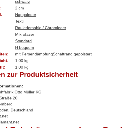
schwarz
:
2 cm
l:
Nappaleder
Textil
Rauledersohle / Chromleder
Mikrofaser
Standard
H bequem
ten:
mit Fersendämpfung
Schaftrand gepolstert
cht:
1,00 kg
ht:
1,00
kg
n zur Produktsicherheit
formationen:
hfabrik Otto Müller KG
 Straße 20
emberg
oden, Deutschland
.net
diamant.net