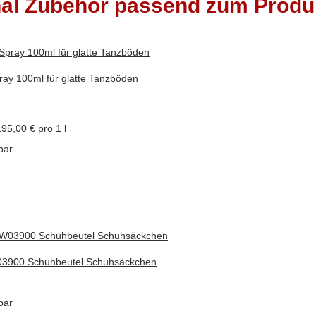
nal Zubehör passend zum Produ
ray 100ml für glatte Tanzböden
195,00 € pro 1 l
bar
3900 Schuhbeutel Schuhsäckchen
bar