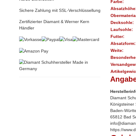
Farbe:
Absatzhöhe
Sichere Zahlung mit SSL-Verschlüssellung
Obermateria
Zertifizierter Diamant & Werner Kern
Decksohle:
Händler
Laufsohle:
Futter:
Absatzform:
Weite:
Besonderhei
Versandgewi
Artikelgewic
Angabe
Herstellerin
Diamant Schu
Königsteiner
Baden-Württ
65812 Bad S
info@diamant
https://www.