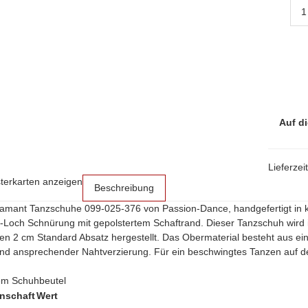
Auf di
Lieferzei
sterkarten anzeigen
Beschreibung
iamant Tanzschuhe 099-025-376 von Passion-Dance, handgefertigt in k
4-Loch Schnürung mit gepolstertem Schaftrand. Dieser Tanzschuh wird i
en 2 cm Standard Absatz hergestellt. Das Obermaterial besteht aus e
und ansprechender Nahtverzierung. Für ein beschwingtes Tanzen auf de
nem Schuhbeutel
nschaft
Wert