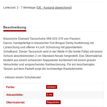
Lieferzeit:
3 - 7 Werktage
(DE - Ausland abweichend)
weitere Registerkarten anzeigen
Beschreibung
Klassische Diamant Tanzschuhe 099-025-376 von Passion-
Dance, handgefertigt in klassischer Full-Brogue Derby Ausführung mit
Lyralochung und offener 4-Loch Schnürung mit gepolstertem
Schaftrand. Dieser Tanzschuh wird in der Weite H (für breite Füße) mit einem
Schock absorbierenden 2 cm Standard Absatz hergestellt. Das Obermaterial
besteht aus einem schwarzen Nappaleder kombiniert mit einem grauen
Velourleder und ansprechender Nahtverzierung. Für ein beschwingtes
Tanzen auf dem Parkett sorgt die hochwertige Rauledersohle.
- inklusiv einem Schuhbeutel
Produkteigenschaft
Wert
Farbe:
schwarz
Absatzhöhe:
2 cm
Obermaterial:
Nappaleder