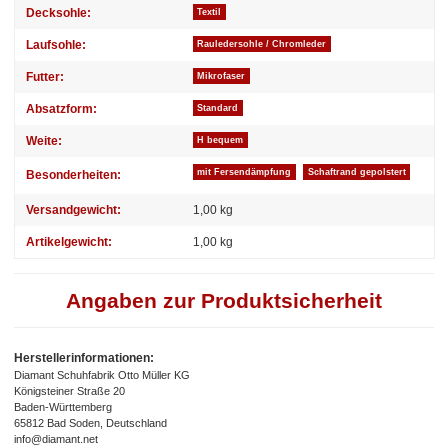
Decksohle:
Textil
Laufsohle:
Rauledersohle / Chromleder
Futter:
Mikrofaser
Absatzform:
Standard
Weite:
H bequem
mit Fersendämpfung
Schaftrand gepolstert
Besonderheiten:
Versandgewicht:
1,00 kg
Artikelgewicht:
1,00
kg
Angaben zur Produktsicherheit
Herstellerinformationen:
Diamant Schuhfabrik Otto Müller KG
Königsteiner Straße 20
Baden-Württemberg
65812 Bad Soden, Deutschland
info@diamant.net