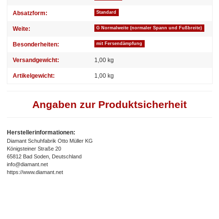
Absatzform:
Standard
Weite:
G Normalweite (normaler Spann und Fußbreite)
Besonderheiten:
mit Fersendämpfung
Versandgewicht:
1,00 kg
Artikelgewicht:
1,00
kg
Angaben zur Produktsicherheit
Herstellerinformationen:
Diamant Schuhfabrik Otto Müller KG
Königsteiner Straße 20
65812 Bad Soden, Deutschland
info@diamant.net
https://www.diamant.net