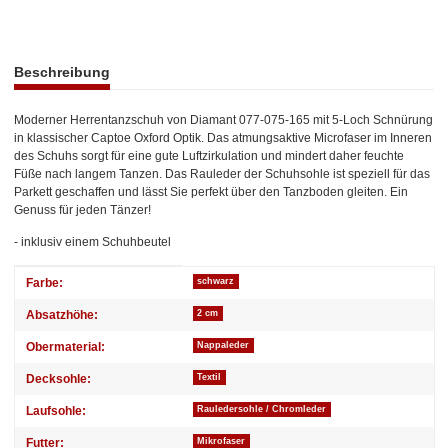
weitere Registerkarten anzeigen
Beschreibung
Moderner Herrentanzschuh von Diamant 077-075-165 mit 5-Loch Schnürung
in klassischer Captoe Oxford Optik. Das atmungsaktive Microfaser im Inneren
des Schuhs sorgt für eine gute Luftzirkulation und mindert daher feuchte
Füße nach langem Tanzen. Das Rauleder der Schuhsohle ist speziell für das
Parkett geschaffen und lässt Sie perfekt über den Tanzboden gleiten. Ein
Genuss für jeden Tänzer!
- inklusiv einem Schuhbeutel
Produkteigenschaft
Wert
Farbe:
schwarz
Absatzhöhe:
2 cm
Obermaterial:
Nappaleder
Decksohle:
Textil
Laufsohle:
Rauledersohle / Chromleder
Futter:
Mikrofaser