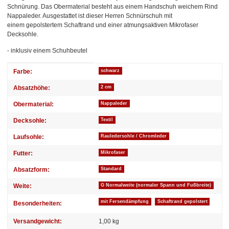
Schnürung. Das Obermaterial besteht aus einem Handschuh weichem Rind
Nappaleder. Ausgestattet ist dieser Herren Schnürschuh mit
einem gepolstertem Schaftrand und einer atmungsaktiven Mikrofaser
Decksohle.
- inklusiv einem Schuhbeutel
Produkteigenschaft
Wert
Farbe:
schwarz
Absatzhöhe:
2 cm
Obermaterial:
Nappaleder
Decksohle:
Textil
Laufsohle:
Rauledersohle / Chromleder
Futter:
Mikrofaser
Absatzform:
Standard
Weite:
G Normalweite (normaler Spann und Fußbreite)
mit Fersendämpfung
Schaftrand gepolstert
Besonderheiten:
Versandgewicht:
1,00 kg