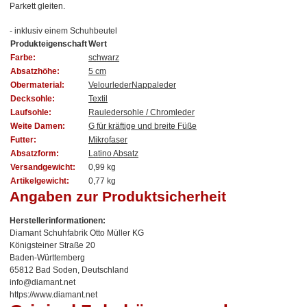
Parkett gleiten.
- inklusiv einem Schuhbeutel
Produkteigenschaft
Wert
Farbe:
schwarz
Absatzhöhe:
5 cm
Obermaterial:
Velourleder
Nappaleder
Decksohle:
Textil
Laufsohle:
Rauledersohle / Chromleder
Weite Damen:
G für kräftige und breite Füße
Futter:
Mikrofaser
Absatzform:
Latino Absatz
Versandgewicht:
0,99 kg
Artikelgewicht:
0,77
kg
Angaben zur Produktsicherheit
Herstellerinformationen:
Diamant Schuhfabrik Otto Müller KG
Königsteiner Straße 20
Baden-Württemberg
65812 Bad Soden, Deutschland
info@diamant.net
https://www.diamant.net