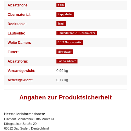
Absatzhöhe:
5 cm
Obermaterial:
Nappaleder
Decksohle:
Textil
Laufsohle:
Rauledersohle / Chromleder
Weite Damen:
E 1/2 Normalweite
Futter:
Mikrofaser
Absatzform:
Latino Absatz
Versandgewicht:
0,99 kg
Artikelgewicht:
0,77
kg
Angaben zur Produktsicherheit
Herstellerinformationen:
Diamant Schuhfabrik Otto Müller KG
Königsteiner Straße 20
65812 Bad Soden, Deutschland