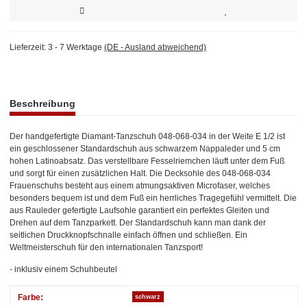
Lieferzeit:
3 - 7 Werktage
(DE - Ausland abweichend)
weitere Registerkarten anzeigen
Beschreibung
Der handgefertigte Diamant-Tanzschuh 048-068-034 in der Weite E 1/2 ist
ein geschlossener Standardschuh aus schwarzem Nappaleder und 5 cm
hohen Latinoabsatz. Das verstellbare Fesselriemchen läuft unter dem Fuß
und sorgt für einen zusätzlichen Halt. Die Decksohle des 048-068-034
Frauenschuhs besteht aus einem atmungsaktiven Microfaser, welches
besonders bequem ist und dem Fuß ein herrliches Tragegefühl vermittelt. Die
aus Rauleder gefertigte Laufsohle garantiert ein perfektes Gleiten und
Drehen auf dem Tanzparkett. Der Standardschuh kann man dank der
seitlichen Druckknopfschnalle einfach öffnen und schließen. Ein
Weltmeisterschuh für den internationalen Tanzsport!
- inklusiv einem Schuhbeutel
Produkteigenschaft
Wert
Farbe:
schwarz