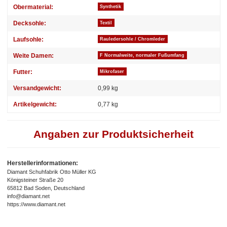
Obermaterial:
Synthetik
Decksohle:
Textil
Laufsohle:
Rauledersohle / Chromleder
Weite Damen:
F Normalweite, normaler Fußumfang
Futter:
Mikrofaser
Versandgewicht:
0,99 kg
Artikelgewicht:
0,77
kg
Angaben zur Produktsicherheit
Herstellerinformationen:
Diamant Schuhfabrik Otto Müller KG
Königsteiner Straße 20
65812 Bad Soden, Deutschland
info@diamant.net
https://www.diamant.net