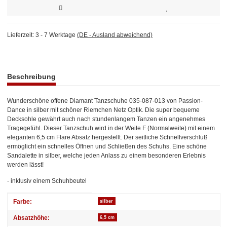
Lieferzeit:
3 - 7 Werktage
(DE - Ausland abweichend)
weitere Registerkarten anzeigen
Beschreibung
Wunderschöne offene Diamant Tanzschuhe 035-087-013 von Passion-
Dance in silber mit schöner Riemchen Netz Optik. Die super bequeme
Decksohle gewährt auch nach stundenlangem Tanzen ein angenehmes
Tragegefühl. Dieser Tanzschuh wird in der Weite F (Normalweite) mit einem
eleganten 6,5 cm Flare Absatz hergestellt. Der seitliche Schnellverschluß
ermöglicht ein schnelles Öffnen und Schließen des Schuhs. Eine schöne
Sandalette in silber, welche jeden Anlass zu einem besonderen Erlebnis
werden lässt!
- inklusiv einem Schuhbeutel
Produkteigenschaft
Wert
Farbe:
silber
Absatzhöhe:
6,5 cm