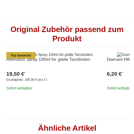
Original Zubehör passend zum
Produkt
Top bewertet
Antirutsch Spray 100ml für glatte Tanzböden
Diamant HW011
19,50 €
6,20 €
*
*
Grundpreis:
195,00 € pro 1 l
Sofort verfügbar
Sofort verfügbar
Ähnliche Artikel