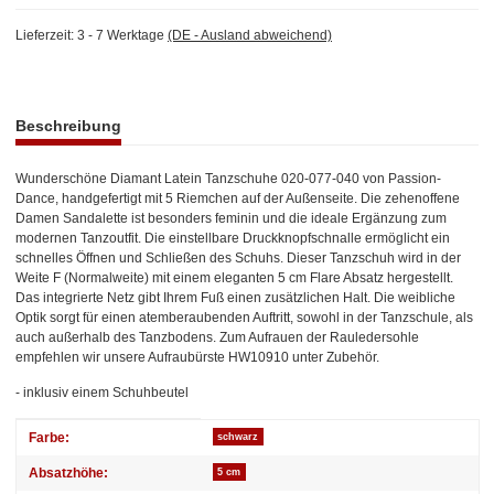
Lieferzeit:
3 - 7 Werktage
(DE - Ausland abweichend)
weitere Registerkarten anzeigen
Beschreibung
Wunderschöne Diamant Latein Tanzschuhe 020-077-040 von Passion-
Dance, handgefertigt mit 5 Riemchen auf der Außenseite. Die zehenoffene
Damen Sandalette ist besonders feminin und die ideale Ergänzung zum
modernen Tanzoutfit. Die einstellbare Druckknopfschnalle ermöglicht ein
schnelles Öffnen und Schließen des Schuhs. Dieser Tanzschuh wird in der
Weite F (Normalweite) mit einem eleganten 5 cm Flare Absatz hergestellt.
Das integrierte Netz gibt Ihrem Fuß einen zusätzlichen Halt. Die weibliche
Optik sorgt für einen atemberaubenden Auftritt, sowohl in der Tanzschule, als
auch außerhalb des Tanzbodens. Zum Aufrauen der Rauledersohle
empfehlen wir unsere Aufraubürste HW10910 unter Zubehör.
- inklusiv einem Schuhbeutel
Produkteigenschaft
Wert
Farbe:
schwarz
Absatzhöhe:
5 cm