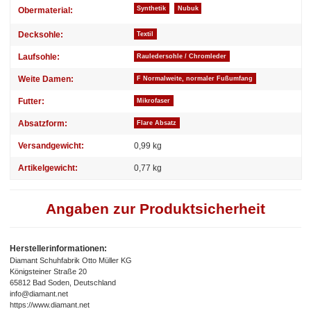
Synthetik
Nubuk
Obermaterial:
Decksohle:
Textil
Laufsohle:
Rauledersohle / Chromleder
Weite Damen:
F Normalweite, normaler Fußumfang
Futter:
Mikrofaser
Absatzform:
Flare Absatz
Versandgewicht:
0,99 kg
Artikelgewicht:
0,77
kg
Angaben zur Produktsicherheit
Herstellerinformationen:
Diamant Schuhfabrik Otto Müller KG
Königsteiner Straße 20
65812 Bad Soden, Deutschland
info@diamant.net
https://www.diamant.net