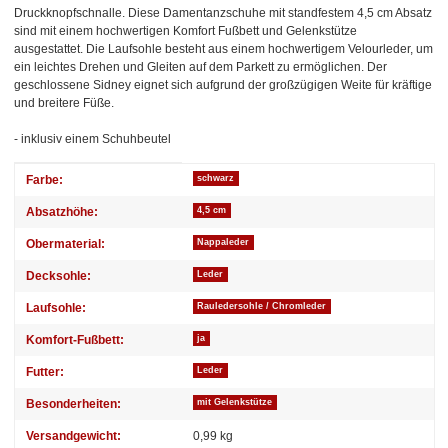
Druckknopfschnalle. Diese Damentanzschuhe mit standfestem 4,5 cm Absatz
sind mit einem hochwertigen Komfort Fußbett und Gelenkstütze
ausgestattet. Die Laufsohle besteht aus einem hochwertigem Velourleder, um
ein leichtes Drehen und Gleiten auf dem Parkett zu ermöglichen. Der
geschlossene Sidney eignet sich aufgrund der großzügigen Weite für kräftige
und breitere Füße.
- inklusiv einem Schuhbeutel
Produkteigenschaft
Wert
Farbe:
schwarz
Absatzhöhe:
4,5 cm
Obermaterial:
Nappaleder
Decksohle:
Leder
Laufsohle:
Rauledersohle / Chromleder
Komfort-Fußbett:
ja
Futter:
Leder
Besonderheiten:
mit Gelenkstütze
Versandgewicht:
0,99 kg