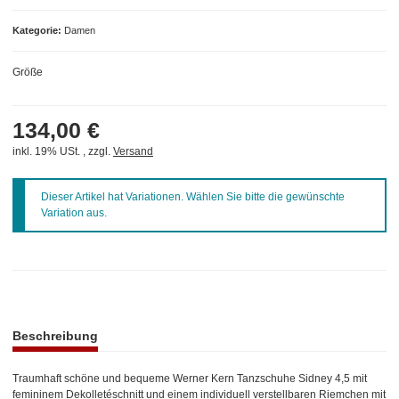
Kategorie
Damen
Größe
134,00 €
inkl. 19% USt. , zzgl.
Versand
x
Dieser Artikel hat Variationen. Wählen Sie bitte die gewünschte
Variation aus.
weitere Registerkarten anzeigen
Beschreibung
Traumhaft schöne und bequeme Werner Kern Tanzschuhe Sidney 4,5 mit
femininem Dekolletéschnitt und einem individuell verstellbaren Riemchen mit