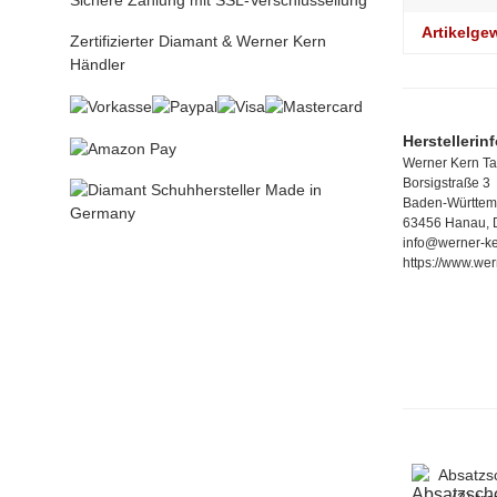
Sichere Zahlung mit SSL-Verschlüssellung
Artikelge
Zertifizierter Diamant & Werner Kern
Händler
Herstellerin
Werner Kern T
Borsigstraße 3
Baden-Württem
63456 Hanau, 
info@werner-ke
https://www.wer
Absatzsch