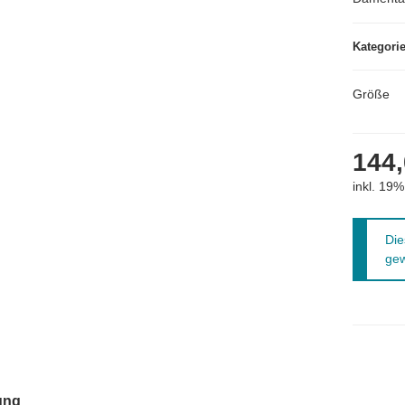
Kategori
Größe
144,
inkl. 19%
x
Die
gew
terkarten anzeigen
ung