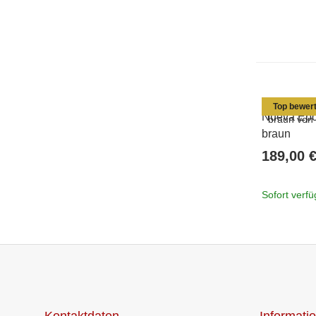
Top bewert
Nueva Epo
braun
189,00 
Sofort verf