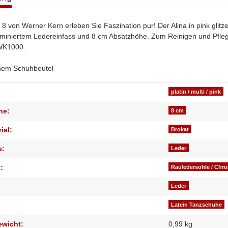
 8 von Werner Kern erleben Sie Faszination pur! Der Alina in pink gli
aminiertem Ledereinfass und 8 cm Absatzhöhe. Zum Reinigen und Pfle
 WK1000.
einem Schuhbeutel
genschaft
platin / multi / pink
he:
8 cm
ial:
Brokat
e:
Leder
:
Rauledersohle / Chr
Leder
Latein Tanzschuhe
ewicht:
0,99 kg