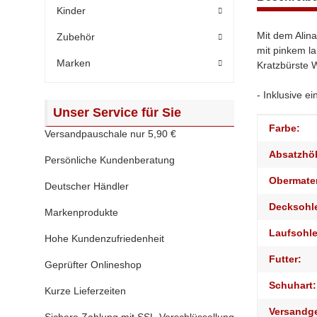
Kinder
Mit dem Alina
Zubehör
mit pinkem l
Marken
Kratzbürste
- Inklusive 
Unser Service für Sie
Produktei
Wert
Farbe:
Versandpauschale nur 5,90 €
Absatzhö
Persönliche Kundenberatung
Obermater
Deutscher Händler
Decksohl
Markenprodukte
Laufsohle
Hohe Kundenzufriedenheit
Futter:
Geprüfter Onlineshop
Schuhart:
Kurze Lieferzeiten
Versandg