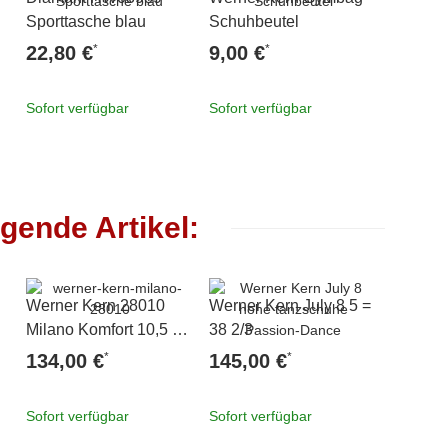
ar
Sporttasche blau
Schuhbeutel
Aufraub
*
*
22,80 €
9,00 €
8,90 
Sofort verfügbar
Sofort verfügbar
Sofort v
gende Artikel:
Neu
Werner Kern 28010
Werner Kern July 8 5 =
Anna K
Milano Komfort 10,5 =
38 2/3
Damen 
46
4,5 = 3
*
*
134,00 €
145,00 €
94,00
Sofort verfügbar
Sofort verfügbar
Sofort v