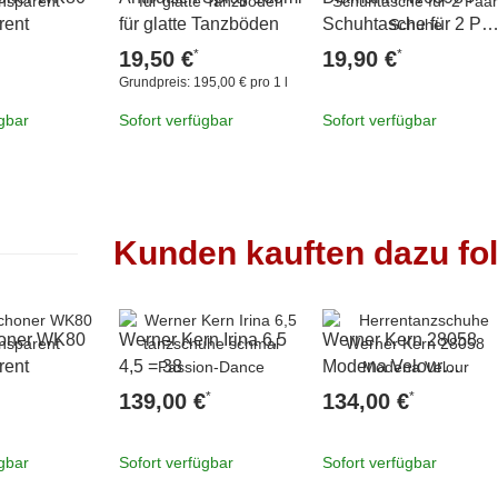
rent
für glatte Tanzböden
Schuhtasche für 2 Pa
Schuhe
*
*
19,50 €
19,90 €
Grundpreis:
195,00 € pro 1 l
ügbar
Sofort verfügbar
Sofort verfügbar
Kunden kauften dazu fol
oner WK80
Werner Kern Irina 6,5
Werner Kern 28058
rent
4,5 = 38
Modena Velour
Tanzschuhe 10 = 45
*
*
139,00 €
134,00 €
1/3
ügbar
Sofort verfügbar
Sofort verfügbar