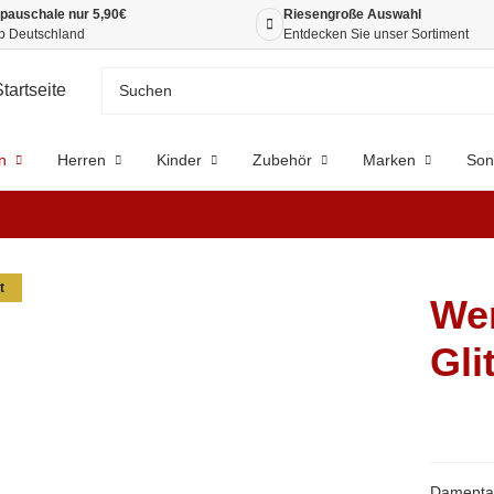
pauschale nur 5,90€
Riesengroße Auswahl
b Deutschland
Entdecken Sie unser Sortiment
n
Herren
Kinder
Zubehör
Marken
Son
t
Wer
Gli
Damentan