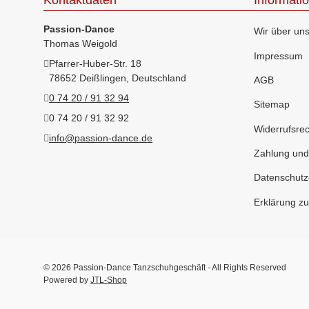
Kontaktdaten
Informati
Passion-Dance
Wir über un
Thomas Weigold
Impressum
Pfarrer-Huber-Str. 18
78652 Deißlingen, Deutschland
AGB
0 74 20 / 91 32 94
Sitemap
0 74 20 / 91 32 92
Widerrufsrec
info@passion-dance.de
Zahlung und
Datenschutz
Erklärung zur
© 2026 Passion-Dance Tanzschuhgeschäft - All Rights Reserved
Powered by
JTL-Shop