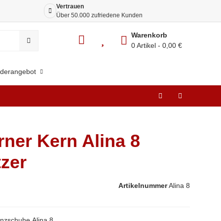
Vertrauen
Siche
Über 50.000 zufriedene Kunden
Dank 
Warenkorb
0 Artikel
0,00 €
derangebot
ner Kern Alina 8
tzer
Artikelnummer
Alina 8
zschuhe Alina 8