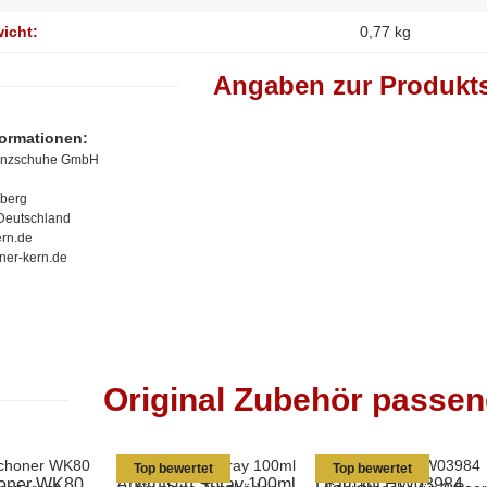
wicht:
0,77
kg
Angaben zur Produkts
formationen:
anzschuhe GmbH
berg
Deutschland
rn.de
ner-kern.de
Original Zubehör passe
Top bewertet
Top bewertet
oner WK80
Antirutsch Spray 100ml
Diamant HW03984