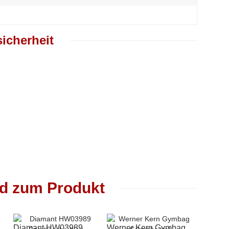
icherheit
nd zum Produkt
Top be
Diamant HW03989
Werner Kern Gymbag
Werner