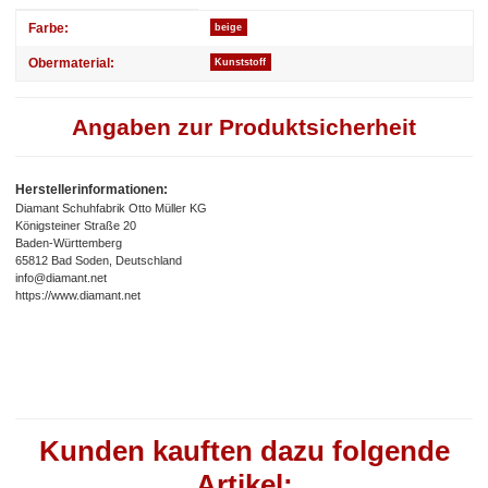
Produkteigenschaft
Wert
Farbe:
beige
Obermaterial:
Kunststoff
Angaben zur Produktsicherheit
Herstellerinformationen:
Diamant Schuhfabrik Otto Müller KG
Königsteiner Straße 20
Baden-Württemberg
65812 Bad Soden, Deutschland
info@diamant.net
https://www.diamant.net
Kunden kauften dazu folgende
Artikel: