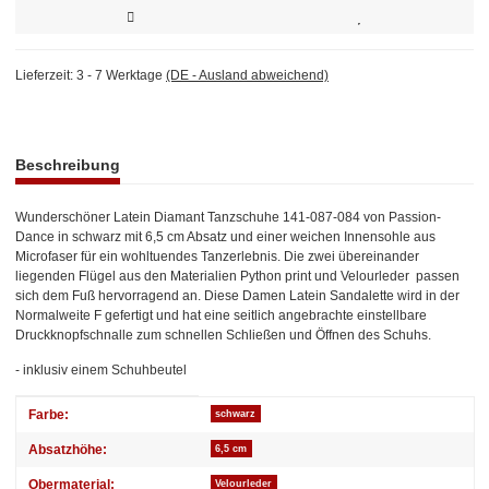
Lieferzeit:
3 - 7 Werktage
(DE - Ausland abweichend)
weitere Registerkarten anzeigen
Beschreibung
Wunderschöner Latein Diamant Tanzschuhe 141-087-084 von Passion-
Dance in schwarz mit 6,5 cm Absatz und einer weichen Innensohle aus
Microfaser für ein wohltuendes Tanzerlebnis. Die zwei übereinander
liegenden Flügel aus den Materialien Python print und Velourleder passen
sich dem Fuß hervorragend an. Diese Damen Latein Sandalette wird in der
Normalweite F gefertigt und hat eine seitlich angebrachte einstellbare
Druckknopfschnalle zum schnellen Schließen und Öffnen des Schuhs.
- inklusiv einem Schuhbeutel
Produkteigenschaft
Wert
Farbe:
schwarz
Absatzhöhe:
6,5 cm
Obermaterial:
Velourleder