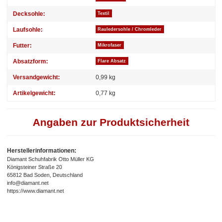
Decksohle:
Textil
Laufsohle:
Rauledersohle / Chromleder
Futter:
Mikrofaser
Absatzform:
Flare Absatz
Versandgewicht:
0,99 kg
Artikelgewicht:
0,77
kg
Angaben zur Produktsicherheit
Herstellerinformationen:
Diamant Schuhfabrik Otto Müller KG
Königsteiner Straße 20
65812 Bad Soden, Deutschland
info@diamant.net
https://www.diamant.net