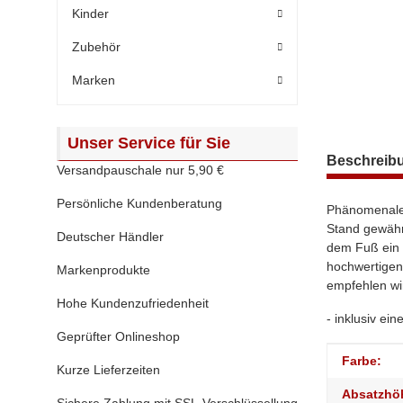
Kinder
Zubehör
Marken
Unser Service für Sie
weitere Regis
Beschreib
Versandpauschale nur 5,90 €
Persönliche Kundenberatung
Phänomenale 
Stand gewähr
Deutscher Händler
dem Fuß ein ü
hochwertigen
Markenprodukte
empfehlen wi
Hohe Kundenzufriedenheit
- inklusiv ei
Geprüfter Onlineshop
Produktei
Wert
Farbe:
Kurze Lieferzeiten
Absatzhö