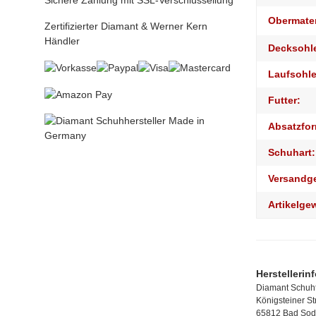
Sichere Zahlung mit SSL-Verschlüssellung
Obermater
Zertifizierter Diamant & Werner Kern
Händler
Decksohl
Laufsohle
Futter:
Absatzfor
Schuhart:
Versandg
Artikelge
Herstellerin
Diamant Schuhf
Königsteiner S
65812 Bad Sod