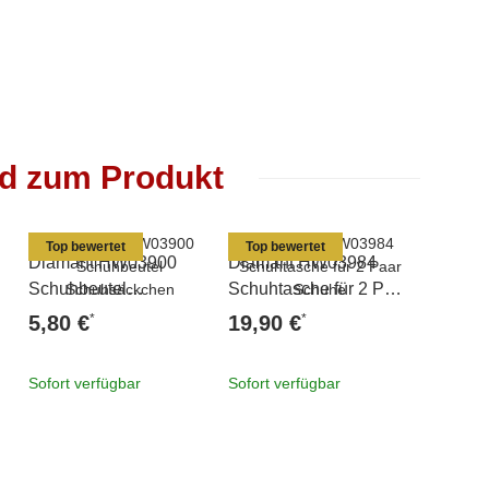
nd zum Produkt
Top bewertet
Top bewertet
Diamant HW03900
Diamant HW03984
Diaman
Schuhbeutel
Schuhtasche für 2 Paar
Sportta
Schuhsäckchen
Schuhe
*
*
5,80 €
19,90 €
22,80
Sofort verfügbar
Sofort verfügbar
Sofort v