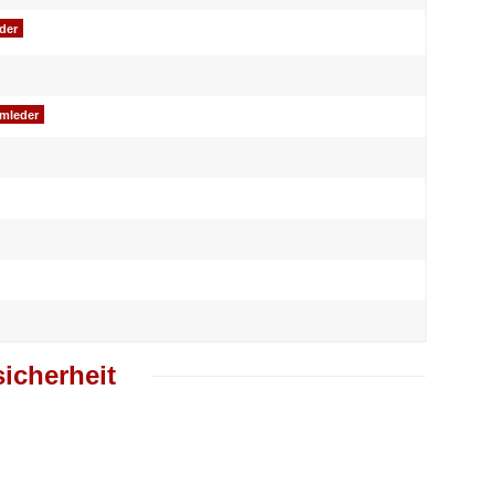
der
omleder
icherheit