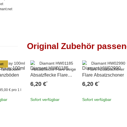
et
mant.net
Original Zubehör passe
et
 Spray 100ml
Diamant HW01185
Diamant HW02990
 Tanzböden
Absatzflecke Flare
Flare Absatzschoner
beige
*
*
6,20 €
6,20 €
95,00 € pro 1 l
ügbar
Sofort verfügbar
Sofort verfügbar