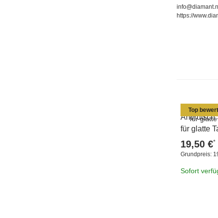
info@diamant.n
https://www.dia
Top bewert
Antirutsch
für glatte
*
19,50 €
Grundpreis:
1
Sofort verf