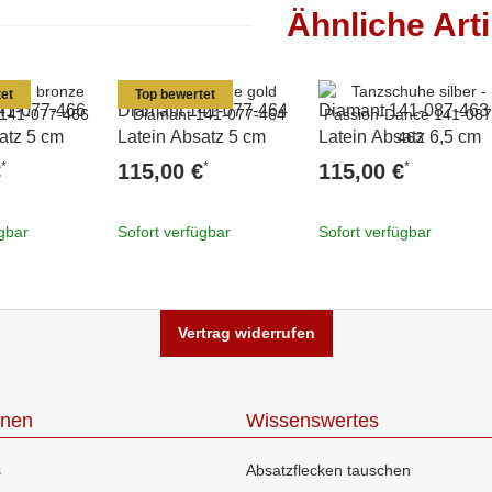
Ähnliche Arti
et
Top bewertet
41-077-466
Diamant 141-077-464
Diamant 141-087-463
atz 5 cm
Latein Absatz 5 cm
Latein Absatz 6,5 cm
*
*
*
€
115,00 €
115,00 €
ügbar
Sofort verfügbar
Sofort verfügbar
Vertrag widerrufen
onen
Wissenswertes
s
Absatzflecken tauschen