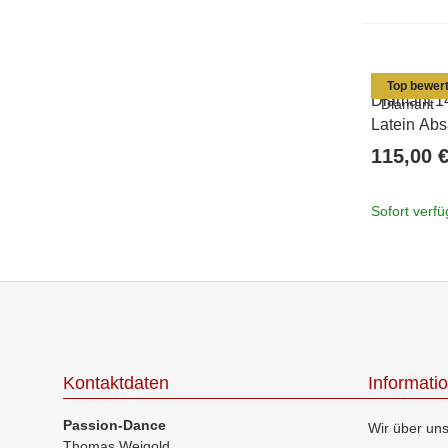
Top bewert
Diamant 1
Latein Abs
115,00 
Sofort verf
Kontaktdaten
Informati
Passion-Dance
Wir über un
Thomas Weigold