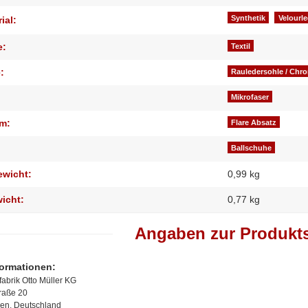
Synthetik
Velourle
ial:
e:
Textil
:
Rauledersohle / Chr
Mikrofaser
m:
Flare Absatz
Ballschuhe
ewicht:
0,99 kg
wicht:
0,77
kg
Angaben zur Produkts
formationen:
abrik Otto Müller KG
traße 20
en, Deutschland