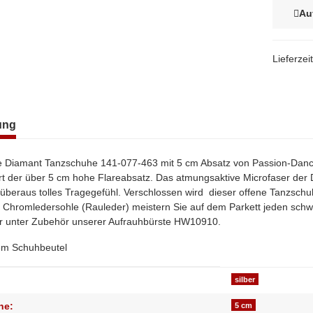
Au
Lieferzei
terkarten anzeigen
ung
Diamant Tanzschuhe 141-077-463 mit 5 cm Absatz von Passion-Dance 
t der über 5 cm hohe Flareabsatz. Das atmungsaktive Microfaser der De
beraus tolles Tragegefühl. Verschlossen wird dieser offene Tanzschuh m
 Chromledersohle (Rauleder) meistern Sie auf dem Parkett jeden schw
r unter Zubehör unserer Aufrauhbürste HW10910.
nem Schuhbeutel
genschaft
silber
he:
5 cm