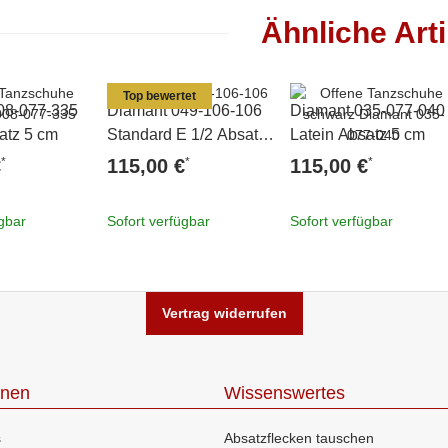
Ähnliche Arti
Top bewertet
08-077-335
Diamant 049-106-106
Diamant 035-077-040
atz 5 cm
Standard E 1/2 Absatz
Latein Absatz 5 cm
5 cm
*
*
*
€
115,00 €
115,00 €
ügbar
Sofort verfügbar
Sofort verfügbar
Vertrag widerrufen
onen
Wissenswertes
s
Absatzflecken tauschen