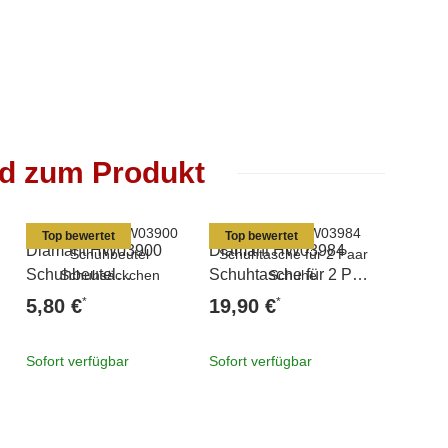
nd zum Produkt
Top bewertet
Top bewertet
Diamant HW03900
Diamant HW03984
Diaman
Schuhbeutel
Schuhtasche für 2 Paar
Sportta
Schuhsäckchen
Schuhe
*
*
5,80 €
19,90 €
22,80
Sofort verfügbar
Sofort verfügbar
Sofort v