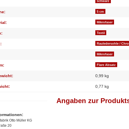
genschaft
schwarz
he:
5 cm
ial:
Mikrofaser
e:
Textil
:
Rauledersohle / Chr
Mikrofaser
m:
Flare Absatz
ewicht:
0,99 kg
wicht:
0,77
kg
Angaben zur Produkts
formationen:
abrik Otto Müller KG
traße 20