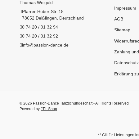
Thomas Weigold
Impressum
Pfarrer-Huber-Str. 18
78652 Deißlingen, Deutschland
AGB
0 74 20 / 91 32 94
Sitemap
0 74 20 / 91 32 92
Widerrufsrec
info@passion-dance.de
Zahlung und
Datenschutz
Erklärung zur
© 2026 Passion-Dance Tanzschuhgeschäft - All Rights Reserved
Powered by
JTL-Shop
** Gilt für Lieferungen 