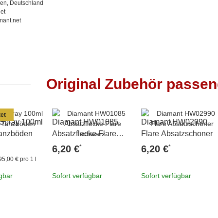
en, Deutschland
et
mant.net
Original Zubehör passe
et
 Spray 100ml
Diamant HW01085
Diamant HW02990
 Tanzböden
Absatzflecke Flare
Flare Absatzschoner
schwarz
*
*
6,20 €
6,20 €
95,00 € pro 1 l
ügbar
Sofort verfügbar
Sofort verfügbar