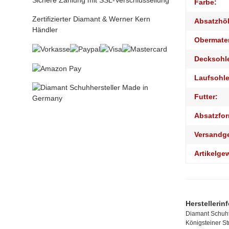
Sichere Zahlung mit SSL-Verschlüssellung
Produktei
Wert
Farbe:
Zertifizierter Diamant & Werner Kern
Absatzhö
Händler
Obermater
Decksohl
Laufsohle
Futter:
Absatzfor
Versandg
Artikelge
Herstellerin
Diamant Schuhf
Königsteiner S