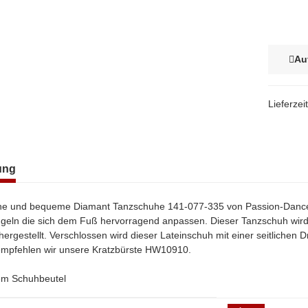
Au
Lieferzei
terkarten anzeigen
ung
 und bequeme Diamant Tanzschuhe 141-077-335 von Passion-Dance, h
ügeln die sich dem Fuß hervorragend anpassen. Dieser Tanzschuh wird
hergestellt. Verschlossen wird dieser Lateinschuh mit einer seitliche
mpfehlen wir unsere Kratzbürste HW10910.
nem Schuhbeutel