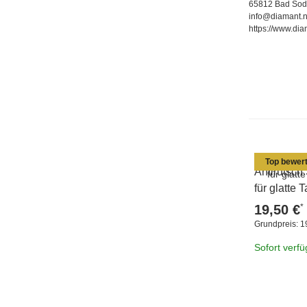
65812 Bad Sod
info@diamant.n
https://www.dia
Top bewert
Antirutsch
für glatte
*
19,50 €
Grundpreis:
1
Sofort verf