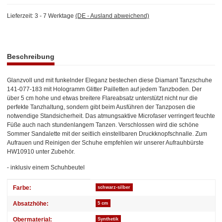
Lieferzeit:
3 - 7 Werktage
(DE - Ausland abweichend)
weitere Registerkarten anzeigen
Beschreibung
Glanzvoll und mit funkelnder Eleganz bestechen diese Diamant Tanzschuhe
141-077-183
mit Hologramm Glitter Pailletten auf jedem Tanzboden. Der
über 5 cm hohe und etwas breitere Flareabsatz unterstützt nicht nur die
perfekte Tanzhaltung, sondern gibt beim Ausführen der Tanzposen die
notwendige Standsicherheit. Das atmungsaktive Microfaser verringert feuchte
Füße auch nach stundenlangem Tanzen. Verschlossen wird die schöne
Sommer Sandalette mit der seitlich einstellbaren Druckknopfschnalle. Zum
Aufrauen und Reinigen der Schuhe empfehlen wir unserer Aufrauhbürste
HW10910 unter Zubehör.
- inklusiv einem Schuhbeutel
Produkteigenschaft
Wert
Farbe:
schwarz-silber
Absatzhöhe:
5 cm
Obermaterial:
Synthetik