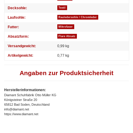
Decksohle:
Textil
Laufsohle:
Rauledersohle / Chromleder
Futter:
Mikrofaser
Absatzform:
Flare Absatz
Versandgewicht:
0,99 kg
Artikelgewicht:
0,77
kg
Angaben zur Produktsicherheit
Herstellerinformationen:
Diamant Schuhfabrik Otto Müller KG
Königsteiner Straße 20
65812 Bad Soden, Deutschland
info@diamant.net
https://www.diamant.net