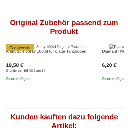
Original Zubehör passend zum
Produkt
Top bewertet
Antirutsch Spray 100ml für glatte Tanzböden
Diamant HW01
19,50 €
6,20 €
*
*
Grundpreis:
195,00 € pro 1 l
Sofort verfügbar
Sofort verfügbar
Kunden kauften dazu folgende
Artikel: