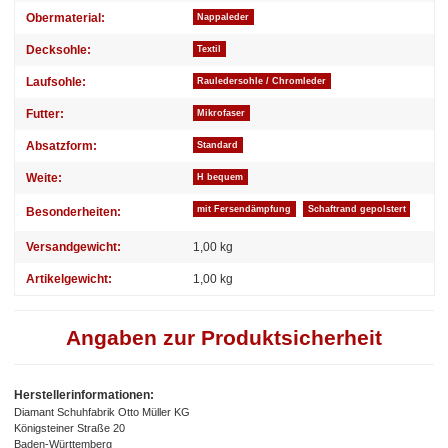
Obermaterial:
Nappaleder
Decksohle:
Textil
Laufsohle:
Rauledersohle / Chromleder
Futter:
Mikrofaser
Absatzform:
Standard
Weite:
H bequem
mit Fersendämpfung
Schaftrand gepolstert
Besonderheiten:
Versandgewicht:
1,00 kg
Artikelgewicht:
1,00
kg
Angaben zur Produktsicherheit
Herstellerinformationen:
Diamant Schuhfabrik Otto Müller KG
Königsteiner Straße 20
Baden-Württemberg