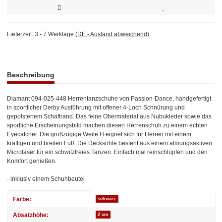
Lieferzeit:
3 - 7 Werktage
(DE - Ausland abweichend)
weitere Registerkarten anzeigen
Beschreibung
Diamant 094-025-448 Herrentanzschuhe von Passion-Dance, handgefertigt
in sportlicher Derby Ausführung mit offener 4-Loch Schnürung und
gepolstertem Schaftrand. Das feine Obermaterial aus Nubukleder sowie das
sportliche Erscheinungsbild machen diesen Herrenschuh zu einem echten
Eyecatcher. Die großzügige Weite H eignet sich für Herren mit einem
kräftigen und breiten Fuß. Die Decksohle besteht aus einem atmungsaktiven
Microfaser für ein schwitzfreies Tanzen. Einfach mal reinschlüpfen und den
Komfort genießen.
- inklusiv einem Schuhbeutel
Produkteigenschaft
Wert
Farbe:
schwarz
Absatzhöhe:
2 cm