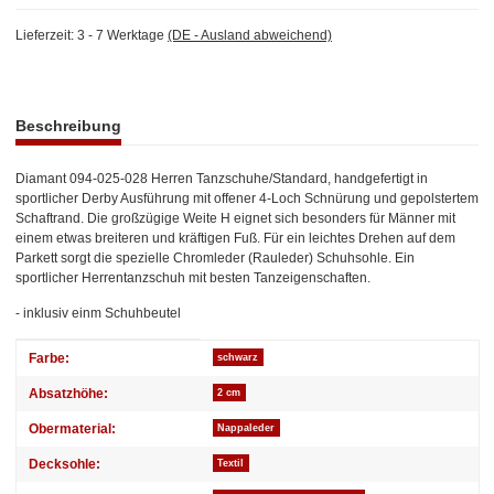
Lieferzeit:
3 - 7 Werktage
(DE - Ausland abweichend)
weitere Registerkarten anzeigen
Beschreibung
Diamant 094-025-028 Herren Tanzschuhe/Standard, handgefertigt in
sportlicher Derby Ausführung mit offener 4-Loch Schnürung und gepolstertem
Schaftrand. Die großzügige Weite H eignet sich besonders für Männer mit
einem etwas breiteren und kräftigen Fuß. Für ein leichtes Drehen auf dem
Parkett sorgt die spezielle Chromleder (Rauleder) Schuhsohle. Ein
sportlicher Herrentanzschuh mit besten Tanzeigenschaften.
- inklusiv einm Schuhbeutel
Produkteigenschaft
Wert
Farbe:
schwarz
Absatzhöhe:
2 cm
Obermaterial:
Nappaleder
Decksohle:
Textil