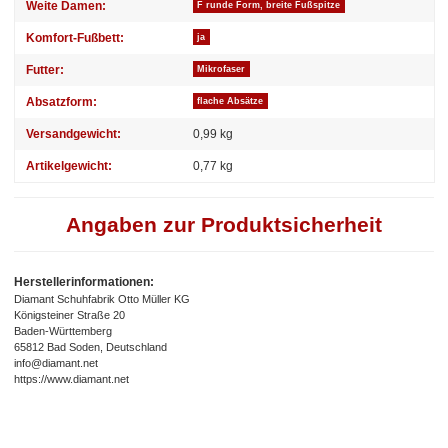
Weite Damen:
F runde Form, breite Fußspitze
Komfort-Fußbett:
ja
Futter:
Mikrofaser
Absatzform:
flache Absätze
Versandgewicht:
0,99 kg
Artikelgewicht:
0,77
kg
Angaben zur Produktsicherheit
Herstellerinformationen:
Diamant Schuhfabrik Otto Müller KG
Königsteiner Straße 20
Baden-Württemberg
65812 Bad Soden, Deutschland
info@diamant.net
https://www.diamant.net