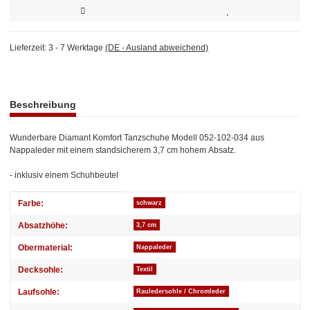
Lieferzeit:
3 - 7 Werktage
(DE - Ausland abweichend)
weitere Registerkarten anzeigen
Beschreibung
Wunderbare Diamant Komfort Tanzschuhe Modell 052-102-034 aus
Nappaleder mit einem standsicherem 3,7 cm hohem Absatz.
- inklusiv einem Schuhbeutel
Produkteigenschaft
Wert
Farbe:
schwarz
Absatzhöhe:
3,7 cm
Obermaterial:
Nappaleder
Decksohle:
Textil
Laufsohle:
Rauledersohle / Chromleder