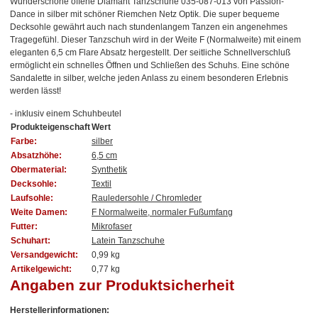
Wunderschöne offene Diamant Tanzschuhe 035-087-013 von Passion-
Dance in silber mit schöner Riemchen Netz Optik. Die super bequeme
Decksohle gewährt auch nach stundenlangem Tanzen ein angenehmes
Tragegefühl. Dieser Tanzschuh wird in der Weite F (Normalweite) mit einem
eleganten 6,5 cm Flare Absatz hergestellt. Der seitliche Schnellverschluß
ermöglicht ein schnelles Öffnen und Schließen des Schuhs. Eine schöne
Sandalette in silber, welche jeden Anlass zu einem besonderen Erlebnis
werden lässt!
- inklusiv einem Schuhbeutel
Produkteigenschaft
Wert
Farbe:
silber
Absatzhöhe:
6,5 cm
Obermaterial:
Synthetik
Decksohle:
Textil
Laufsohle:
Rauledersohle / Chromleder
Weite Damen:
F Normalweite, normaler Fußumfang
Futter:
Mikrofaser
Schuhart:
Latein Tanzschuhe
Versandgewicht:
0,99 kg
Artikelgewicht:
0,77
kg
Angaben zur Produktsicherheit
Herstellerinformationen: