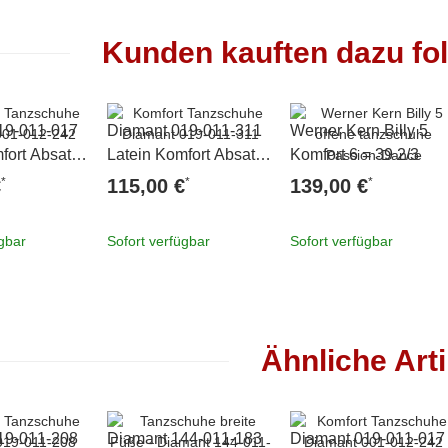
Kunden kauften dazu fol
19-011-017
Diamant 019-011-311
Werner Kern Billy 5
fort Absatz
Latein Komfort Absatz
Komfort 6 = 39 2/3
 39 1/3
4,2 cm 6,5 = 40
*
*
*
€
115,00 €
139,00 €
ügbar
Sofort verfügbar
Sofort verfügbar
Ähnliche Arti
19-011-208
Diamant 144-011-183
Diamant 019-011-017