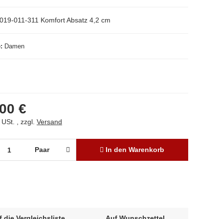
019-011-311 Komfort Absatz 4,2 cm
e
Damen
00 €
 USt. , zzgl.
Versand
Paar
In den Warenkorb
f die Vergleichsliste
Auf Wunschzettel