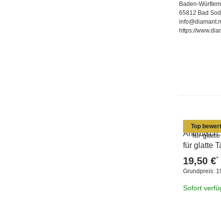
Baden-Württem
65812 Bad Sod
info@diamant.n
https://www.dia
Top bewert
Antirutsch
für glatte
*
19,50 €
Grundpreis:
1
Sofort verf