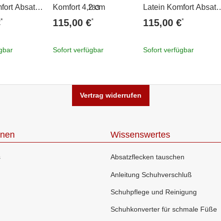
fort Absatz
Komfort 4,2 cm
Latein Komfort Absatz
4,2 cm
*
*
*
€
115,00 €
115,00 €
ügbar
Sofort verfügbar
Sofort verfügbar
Vertrag widerrufen
onen
Wissenswertes
s
Absatzflecken tauschen
Anleitung Schuhverschluß
Schuhpflege und Reinigung
Schuhkonverter für schmale Füße