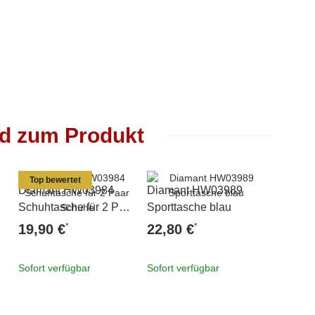
nd zum Produkt
Top bewertet
Diamant HW03984
Diamant HW03989
Diaman
Schuhtasche für 2 Paar
Sporttasche blau
Fußwei
Schuhe
beige
*
*
19,90 €
22,80 €
6,90 
Sofort verfügbar
Sofort verfügbar
Sofort v