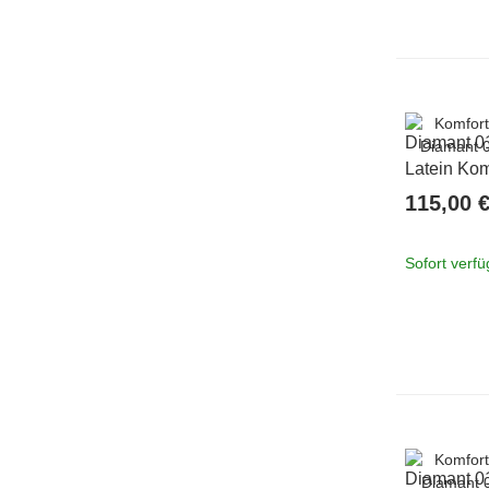
Diamant 0
Latein Kom
4,2 cm 6 =
115,00 
Sofort verf
Diamant 0