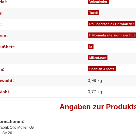
ial:
Velourleder
e:
Textil
:
Rauledersohle / Chromleder
men:
F Normalweite, normaler Fu
ußbett:
ja
Mikrofaser
m:
Spanish Absatz
ewicht:
0,99 kg
wicht:
0,77
kg
Angaben zur Produkts
formationen:
abrik Otto Müller KG
traße 20