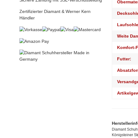
Sichere Zahlung mit SSL-Verschlüssellung
Obermater
Zertifizierter Diamant & Werner Kern
Decksohl
Händler
Laufsohle
Weite Da
Komfort-F
Futter:
Absatzfor
Versandg
Artikelge
Herstellerin
Diamant Schuhf
Königsteiner S