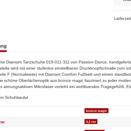
Lieferzei
terkarten anzeigen
ung
e Diamant Tanzschuhe 019-011-311 von Passion-Dance, handgefertigt 
tte wird mit einer stufenlos einstellbaren Druckknopfschnalle zum sc
eite F (Normalweite) mit Diamant Comfort Fußbett und einem standfeste
Die schöne Oberlächenoptik aus bronce magic fasziniert zu jeder mode
s atmungsaktiven Mikrofaser verleiht ein wohltuendes Tragegefühlt. E
nem Schuhbeutel
genschaft
bronze magic
he:
4,2 cm