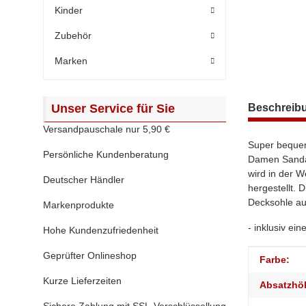
Kinder
Zubehör
Marken
weitere Regis
Unser Service für Sie
Beschreib
Versandpauschale nur 5,90 €
Super bequem
Persönliche Kundenberatung
Damen Sandale
wird in der W
Deutscher Händler
hergestellt. 
Decksohle au
Markenprodukte
- inklusiv ei
Hohe Kundenzufriedenheit
Geprüfter Onlineshop
Produktei
Wert
Farbe:
Kurze Lieferzeiten
Absatzhö