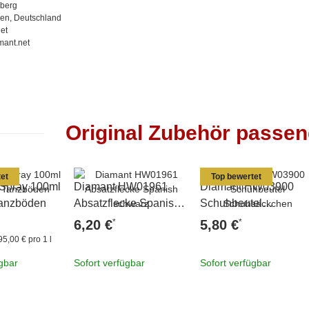
berg
en, Deutschland
et
mant.net
Original Zubehör passe
et
Top bewertet
 Spray 100ml
Diamant HW01961
Diamant HW03900
 Tanzböden
Absatzflecke Spanish
Schuhbeutel
schwarz
Schuhsäckchen
*
*
6,20 €
5,80 €
95,00 € pro 1 l
ügbar
Sofort verfügbar
Sofort verfügbar