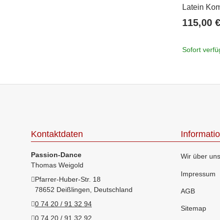
Latein Kom
4,2 cm
115,00 
Sofort verf
Kontaktdaten
Informati
Passion-Dance
Wir über un
Thomas Weigold
Impressum
Pfarrer-Huber-Str. 18
78652 Deißlingen, Deutschland
AGB
0 74 20 / 91 32 94
Sitemap
0 74 20 / 91 32 92