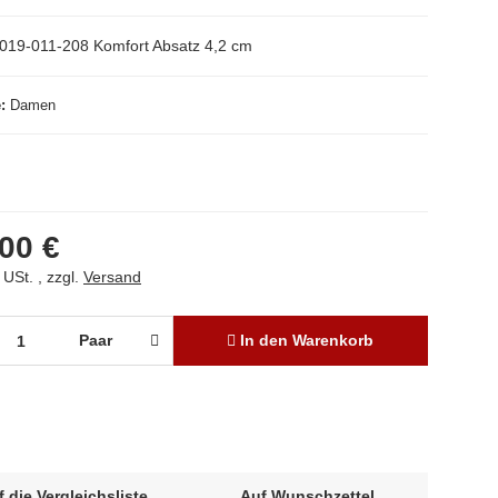
019-011-208 Komfort Absatz 4,2 cm
e
Damen
00 €
 USt. , zzgl.
Versand
Paar
In den Warenkorb
f die Vergleichsliste
Auf Wunschzettel