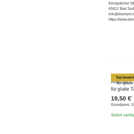
Königsteiner S
65812 Bad Sod
info@diamant.n
https://www.dia
Top bewert
Antirutsch
für glatte
*
19,50 €
Grundpreis:
1
Sofort verf