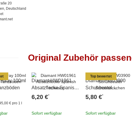
traße 20
en, Deutschland
et
mant.net
Original Zubehör passe
et
Top bewertet
 Spray 100ml
Diamant HW01961
Diamant HW03900
 Tanzböden
Absatzflecke Spanish
Schuhbeutel
schwarz
Schuhsäckchen
*
*
6,20 €
5,80 €
95,00 € pro 1 l
ügbar
Sofort verfügbar
Sofort verfügbar