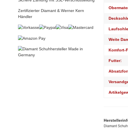
Sichere Zahlung mit SSL-Verschlüssellung
Obermater
Zertifizierter Diamant & Werner Kern
Händler
Decksohl
Laufsohle
Weite Da
Komfort-F
Futter:
Absatzfor
Versandg
Artikelge
Herstellerin
Diamant Schuhf