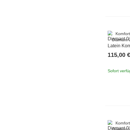
Diamant 0
Latein Kom
4,2 cm 8 =
115,00 
Sofort verf
Diamant 0