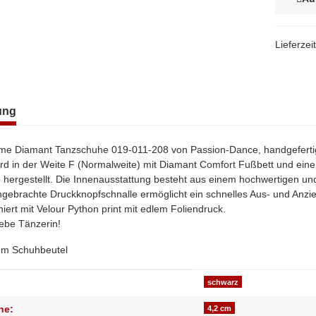
Lieferzei
terkarten anzeigen
ung
e Diamant Tanzschuhe 019-011-208 von Passion-Dance, handgefertigt
rd in der Weite F (Normalweite) mit Diamant Comfort Fußbett und ein
he hergestellt. Die Innenausstattung besteht aus einem hochwertigen u
 angebrachte Druckknopfschnalle ermöglicht ein schnelles Aus- und An
iert mit Velour Python print mit edlem Foliendruck.
iebe Tänzerin!
nem Schuhbeutel
genschaft
schwarz
he:
4,2 cm