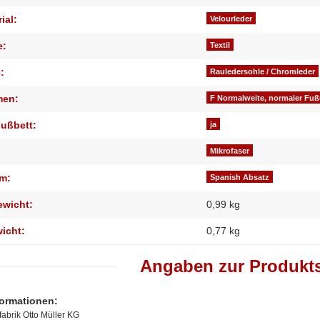
ial:
Velourleder
e:
Textil
:
Rauledersohle / Chromleder
men:
F Normalweite, normaler Fu
ußbett:
ja
Mikrofaser
m:
Spanish Absatz
ewicht:
0,99 kg
wicht:
0,77
kg
Angaben zur Produkts
formationen:
abrik Otto Müller KG