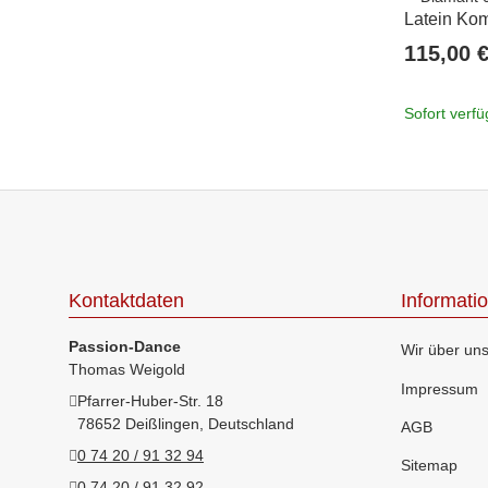
Latein Kom
4,2 cm
115,00 
Sofort verf
Kontaktdaten
Informati
Passion-Dance
Wir über un
Thomas Weigold
Impressum
Pfarrer-Huber-Str. 18
78652 Deißlingen, Deutschland
AGB
0 74 20 / 91 32 94
Sitemap
0 74 20 / 91 32 92