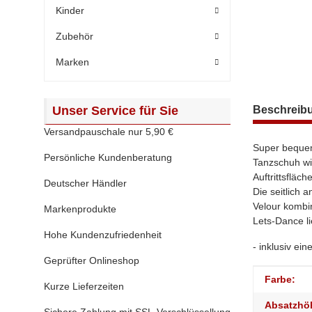
Kinder
Zubehör
Marken
weitere Regis
Unser Service für Sie
Beschreib
Versandpauschale nur 5,90 €
Super bequem
Persönliche Kundenberatung
Tanzschuh wi
Auftrittsfläc
Deutscher Händler
Die seitlich
Velour kombin
Markenprodukte
Lets-Dance l
Hohe Kundenzufriedenheit
- inklusiv ei
Geprüfter Onlineshop
Produktei
Wert
Farbe:
Kurze Lieferzeiten
Absatzhö