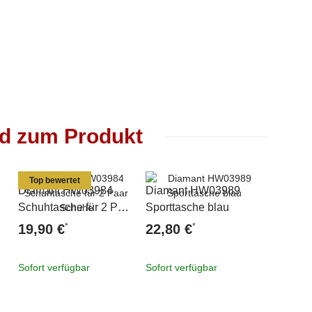
nd zum Produkt
Top bewertet
Diamant HW03984
Diamant HW03989
Diaman
Schuhtasche für 2 Paar
Sporttasche blau
Fußwei
Schuhe
schwar
*
*
19,90 €
22,80 €
6,90 
Sofort verfügbar
Sofort verfügbar
Sofort v