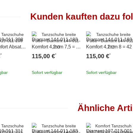
Kunden kauften dazu fol
19-011-208
Diamant 144-011-183
Diamant 144-011-183
fort Absatz
Komfort 4,2 cm 7,5 = 41
Komfort 4,2 cm 8 = 42
 42
1/3
*
*
*
€
115,00 €
115,00 €
ügbar
Sofort verfügbar
Sofort verfügbar
Ähnliche Arti
19-011-311
Diamant 144-011-183
Diamant 107-013-001