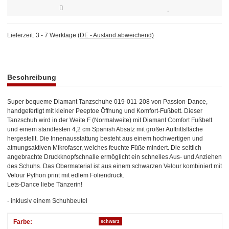
Lieferzeit:
3 - 7 Werktage
(DE - Ausland abweichend)
weitere Registerkarten anzeigen
Beschreibung
Super bequeme Diamant Tanzschuhe 019-011-208 von Passion-Dance,
handgefertigt mit kleiner Peeptoe Öffnung und Komfort-Fußbett. Dieser
Tanzschuh wird in der Weite F (Normalweite) mit Diamant Comfort Fußbett
und einem standfesten 4,2 cm Spanish Absatz mit großer Auftrittsfläche
hergestellt. Die Innenausstattung besteht aus einem hochwertigen und
atmungsaktiven Mikrofaser, welches feuchte Füße mindert. Die seitlich
angebrachte Druckknopfschnalle ermöglicht ein schnelles Aus- und Anziehen
des Schuhs. Das Obermaterial ist aus einem schwarzen Velour kombiniert mit
Velour Python print mit edlem Foliendruck.
Lets-Dance liebe Tänzerin!
- inklusiv einem Schuhbeutel
Produkteigenschaft
Wert
Farbe:
schwarz