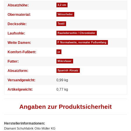
Absatzhöhe:
4,2 cm
Obermaterial:
Velourleder
Decksohle:
Textil
Laufsohle:
Rauledersohle / Chromleder
Weite Damen:
F Normalweite, normaler Fußumfang
Komfort-Fußbett:
ja
Futter:
Mikrofaser
Absatzform:
Spanish Absatz
Versandgewicht:
0,99 kg
Artikelgewicht:
0,77
kg
Angaben zur Produktsicherheit
Herstellerinformationen:
Diamant Schuhfabrik Otto Müller KG