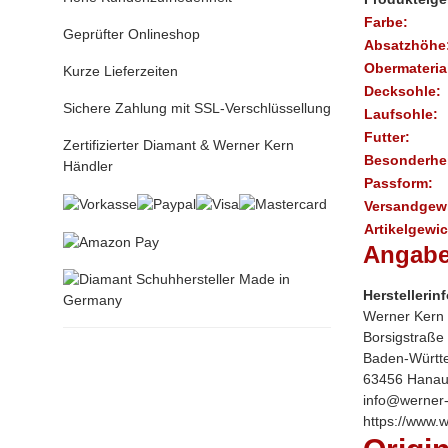
Farbe:
Geprüfter Onlineshop
Absatzhöhe
Obermateria
Kurze Lieferzeiten
Decksohle:
Sichere Zahlung mit SSL-Verschlüssellung
Laufsohle:
Futter:
Zertifizierter Diamant & Werner Kern
Besonderhei
Händler
Passform:
Versandgewi
Artikelgewic
Angabe
Herstellerin
Werner Kern
Borsigstraße
Baden-Württ
63456 Hanau
info@werner-
https://www.