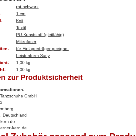
rot-schwarz
:
1 cm
l:
Knit
Textil
PU-Kunststoff (gleitfähig)
Mikrofaser
ten:
für Einlagenträger geeignet
Leistenform Suny
cht:
1,00 kg
ht:
1,00
kg
n zur Produktsicherheit
formationen:
 Tanzschuhe GmbH
 3
emberg
, Deutschland
kern.de
werner-kern.de