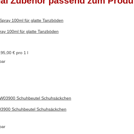
nal Zubehör passend zum Produ
ray 100ml für glatte Tanzböden
195,00 € pro 1 l
bar
3900 Schuhbeutel Schuhsäckchen
bar