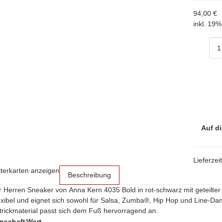
94,00 €
inkl. 19%
Auf di
Lieferzei
sterkarten anzeigen
Beschreibung
r Herren Sneaker von Anna Kern 4035 Bold in rot-schwarz mit geteilter
exibel und eignet sich sowohl für Salsa, Zumba®, Hip Hop und Line-Da
Strickmaterial passt sich dem Fuß hervorragend an.
nschaft
Wert