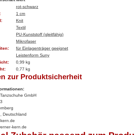
rot-schwarz
:
1 cm
l:
Knit
Textil
PU-Kunststoff (gleitfähig)
Mikrofaser
ten:
für Einlagenträger geeignet
Leistenform Suny
cht:
0,99 kg
ht:
0,77
kg
n zur Produktsicherheit
formationen:
 Tanzschuhe GmbH
 3
emberg
, Deutschland
kern.de
werner-kern.de