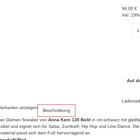
94,00 €
inkl. 19%
Auf di
Lieferzei
sterkarten anzeigen
Beschreibung
er Damen Sneaker von
Anna Kern 135 Bold
in rot-schwarz mit gleit
exibel und eignet sich für Salsa, Zumba®, Hip Hop und Line-Dance. Di
ckmaterial passt sich dem Fuß hervorragend an.
nschaft
Wert