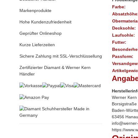
Farbe:
Markenprodukte
Absatzhöhe
Obermateria
Hohe Kundenzufriedenheit
Decksohle:
Geprüfter Onlineshop
Laufsohle:
Futter:
Kurze Lieferzeiten
Besonderhei
Sichere Zahlung mit SSL-Verschlüssellung
Passform:
Versandgewi
Zertifizierter Diamant & Werner Kern
Artikelgewic
Händler
Angabe
Herstellerin
Werner Kern
Borsigstraße
Baden-Württ
63456 Hanau
info@werner-
https://www.