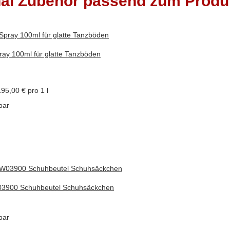
nal Zubehör passend zum Produ
ray 100ml für glatte Tanzböden
195,00 € pro 1 l
bar
3900 Schuhbeutel Schuhsäckchen
bar