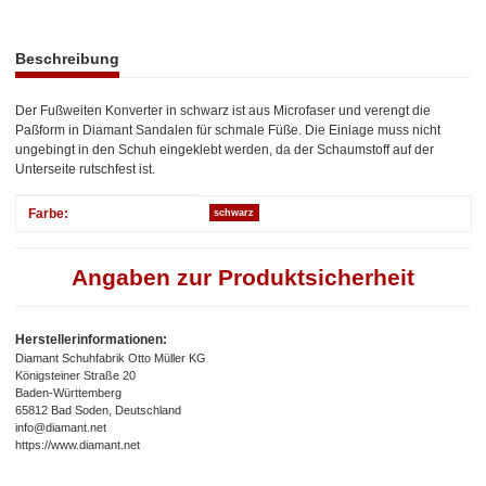
weitere Registerkarten anzeigen
Beschreibung
Der Fußweiten Konverter in schwarz ist aus Microfaser und verengt die
Paßform in Diamant Sandalen für schmale Füße. Die Einlage muss nicht
ungebingt in den Schuh eingeklebt werden, da der Schaumstoff auf der
Unterseite rutschfest ist.
Produkteigenschaft
Wert
Farbe:
schwarz
Angaben zur Produktsicherheit
Herstellerinformationen:
Diamant Schuhfabrik Otto Müller KG
Königsteiner Straße 20
Baden-Württemberg
65812 Bad Soden, Deutschland
info@diamant.net
https://www.diamant.net