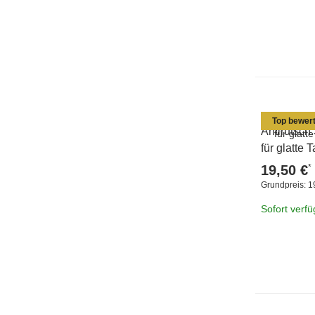
Top bewert
Antirutsch
für glatte
*
19,50 €
Grundpreis:
1
Sofort verf