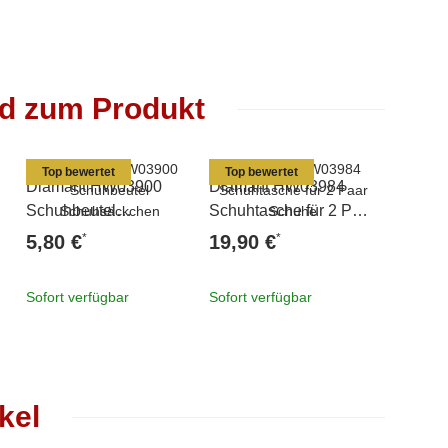
nd zum Produkt
Top bewertet
Top bewertet
Diamant HW03900
Diamant HW03984
Diaman
Schuhbeutel
Schuhtasche für 2 Paar
Sportta
Schuhsäckchen
Schuhe
*
*
5,80 €
19,90 €
22,80
Sofort verfügbar
Sofort verfügbar
Sofort v
kel