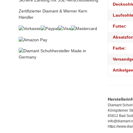
Sichere Zahlung mit SSL-Verschlüssellung
Decksohl
Zertifizierter Diamant & Werner Kern
Laufsohle
Händler
Futter:
Absatzfor
Farbe:
Versandg
Artikelge
Herstellerin
Diamant Schuhf
Königsteiner S
65812 Bad Sod
info@diamant.n
https://www.dia