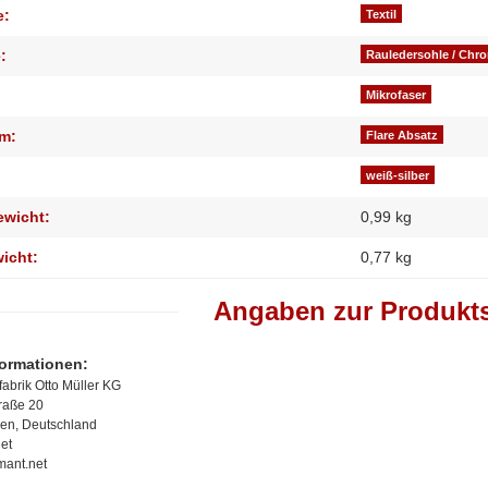
e:
Textil
:
Rauledersohle / Chr
Mikrofaser
m:
Flare Absatz
weiß-silber
ewicht:
0,99 kg
wicht:
0,77
kg
Angaben zur Produkts
formationen:
abrik Otto Müller KG
traße 20
en, Deutschland
et
mant.net