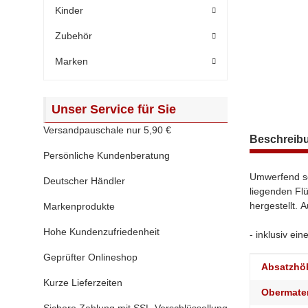
Kinder
Zubehör
Marken
Unser Service für Sie
Versandpauschale nur 5,90 €
weitere Regis
Beschreib
Persönliche Kundenberatung
Umwerfend sc
Deutscher Händler
liegenden Flü
hergestellt. 
Markenprodukte
Hohe Kundenzufriedenheit
- inklusiv ei
Geprüfter Onlineshop
Produktei
Wert
Absatzhö
Kurze Lieferzeiten
Obermater