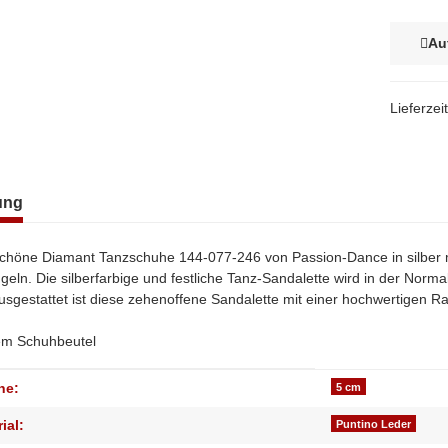
Au
Lieferzei
terkarten anzeigen
ung
höne Diamant Tanzschuhe 144-077-246 von Passion-Dance in silber m
geln. Die silberfarbige und festliche Tanz-Sandalette wird in der Nor
Ausgestattet ist diese zehenoffene Sandalette mit einer hochwertigen R
nem Schuhbeutel
genschaft
he:
5 cm
ial:
Puntino Leder