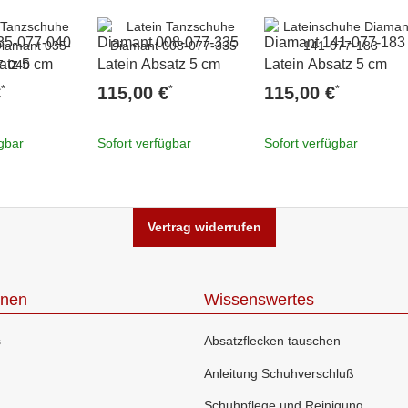
35-077-040
Diamant 008-077-335
Diamant 141-077-183
atz 5 cm
Latein Absatz 5 cm
Latein Absatz 5 cm
*
*
*
€
115,00 €
115,00 €
ügbar
Sofort verfügbar
Sofort verfügbar
Vertrag widerrufen
onen
Wissenswertes
s
Absatzflecken tauschen
Anleitung Schuhverschluß
Schuhpflege und Reinigung