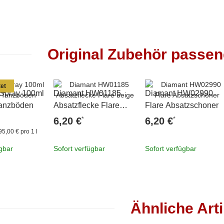
Original Zubehör passe
et
 Spray 100ml
Diamant HW01185
Diamant HW02990
 Tanzböden
Absatzflecke Flare
Flare Absatzschoner
beige
*
*
6,20 €
6,20 €
95,00 € pro 1 l
ügbar
Sofort verfügbar
Sofort verfügbar
Ähnliche Arti