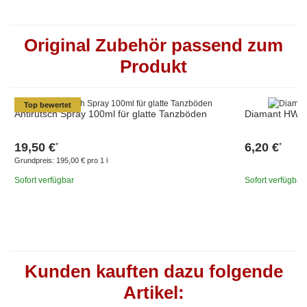
Original Zubehör passend zum
Produkt
Top bewertet
Antirutsch Spray 100ml für glatte Tanzböden
Diamant HW011
19,50 €
6,20 €
*
*
Grundpreis:
195,00 € pro 1 l
Sofort verfügbar
Sofort verfügbar
Kunden kauften dazu folgende
Artikel: