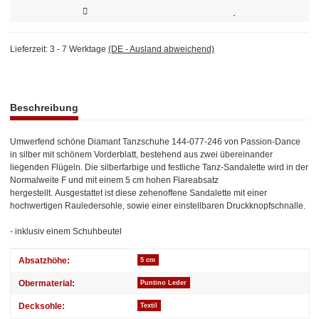
Lieferzeit:
3 - 7 Werktage
(DE - Ausland abweichend)
weitere Registerkarten anzeigen
Beschreibung
Umwerfend schöne Diamant Tanzschuhe 144-077-246 von Passion-Dance
in silber mit schönem Vorderblatt, bestehend aus zwei übereinander
liegenden Flügeln. Die silberfarbige und festliche Tanz-Sandalette wird in der
Normalweite F und mit einem 5 cm hohen Flareabsatz
hergestellt. Ausgestattet ist diese zehenoffene Sandalette mit einer
hochwertigen Rauledersohle, sowie einer einstellbaren Druckknopfschnalle.
- inklusiv einem Schuhbeutel
Produkteigenschaft
Wert
Absatzhöhe:
5 cm
Obermaterial:
Puntino Leder
Decksohle:
Textil