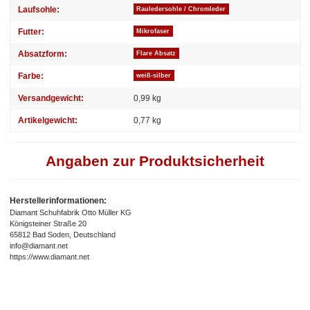
Laufsohle:
Rauledersohle / Chromleder
Futter:
Mikrofaser
Absatzform:
Flare Absatz
Farbe:
weiß-silber
Versandgewicht:
0,99 kg
Artikelgewicht:
0,77
kg
Angaben zur Produktsicherheit
Herstellerinformationen:
Diamant Schuhfabrik Otto Müller KG
Königsteiner Straße 20
65812 Bad Soden, Deutschland
info@diamant.net
https://www.diamant.net