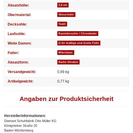
Absatzhöhe:
2,8 cm
Obermaterial:
Velourleder
Decksohle:
Textil
Laufsohle:
Rauledersohle / Chromleder
Weite Damen:
G für kräftige und breite Füße
Futter:
Mikrofaser
Absatzform:
flache Absätze
Versandgewicht:
0,99 kg
Artikelgewicht:
0,77
kg
Angaben zur Produktsicherheit
Herstellerinformationen:
Diamant Schuhfabrik Otto Müller KG
Königsteiner Straße 20
Baden-Württemberg