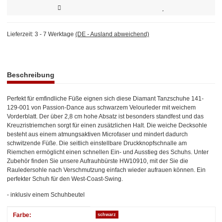
Lieferzeit:
3 - 7 Werktage
(DE - Ausland abweichend)
weitere Registerkarten anzeigen
Beschreibung
Perfekt für emfindliche Füße eignen sich diese Diamant Tanzschuhe 141-
129-001 von Passion-Dance aus schwarzem Velourleder mit weichem
Vorderblatt. Der über 2,8 cm hohe Absatz ist besonders standfest und das
Kreuzristriemchen sorgt für einen zusätzlichen Halt. Die weiche Decksohle
besteht aus einem atmungsaktiven Microfaser und mindert dadurch
schwitzende Füße. Die seitlich einstellbare Druckknopfschnalle am
Riemchen ermöglicht einen schnellen Ein- und Ausstieg des Schuhs. Unter
Zubehör finden Sie unsere Aufrauhbürste HW10910, mit der Sie die
Rauledersohle nach Verschmutzung einfach wieder aufrauen können. Ein
perfekter Schuh für den West-Coast-Swing.
- inklusiv einem Schuhbeutel
Produkteigenschaft
Wert
Farbe:
schwarz