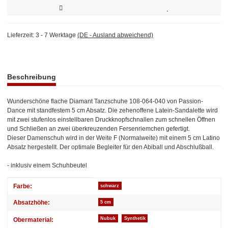
Lieferzeit:
3 - 7 Werktage
(DE - Ausland abweichend)
weitere Registerkarten anzeigen
Beschreibung
Wunderschöne flache Diamant Tanzschuhe 108-064-040 von Passion-
Dance mit standfestem 5 cm Absatz. Die zehenoffene Latein-Sandalette wird
mit zwei stufenlos einstellbaren Druckknopfschnallen zum schnellen Öffnen
und Schließen an zwei überkreuzenden Fersenriemchen gefertigt.
Dieser Damenschuh wird in der Weite F (Normalweite) mit einem 5 cm Latino
Absatz hergestellt. Der optimale Begleiter für den Abiball und Abschlußball.
- inklusiv einem Schuhbeutel
Produkteigenschaft
Wert
Farbe:
schwarz
Absatzhöhe:
5 cm
Nubuk
Synthetik
Obermaterial: