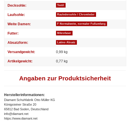
Decksohle:
Textil
Laufsohle:
Rauledersohle / Chromleder
Weite Damen:
F Normalweite, normaler Fußumfang
Futter:
Mikrofaser
Absatzform:
Latino Absatz
Versandgewicht:
0,99 kg
Artikelgewicht:
0,77
kg
Angaben zur Produktsicherheit
Herstellerinformationen:
Diamant Schuhfabrik Otto Müller KG
Königsteiner Straße 20
65812 Bad Soden, Deutschland
info@diamant.net
https://www.diamant.net