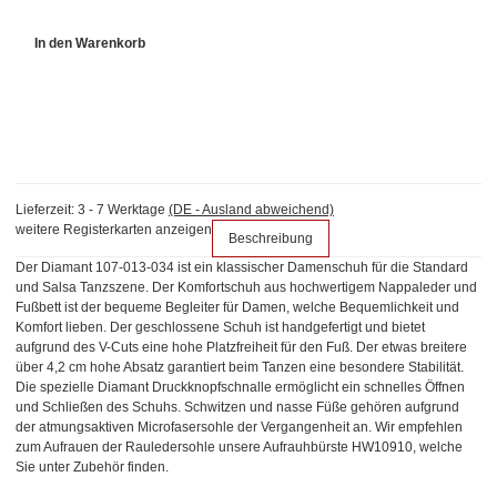
In den Warenkorb
Lieferzeit:
3 - 7 Werktage
(DE - Ausland abweichend)
weitere Registerkarten anzeigen
Beschreibung
Der Diamant 107-013-034 ist ein klassischer Damenschuh für die Standard
und Salsa Tanzszene. Der Komfortschuh aus hochwertigem Nappaleder und
Fußbett ist der bequeme Begleiter für Damen, welche Bequemlichkeit und
Komfort lieben. Der geschlossene Schuh ist handgefertigt und bietet
aufgrund des V-Cuts eine hohe Platzfreiheit für den Fuß. Der etwas breitere
über 4,2 cm hohe Absatz garantiert beim Tanzen eine besondere Stabilität.
Die spezielle Diamant Druckknopfschnalle ermöglicht ein schnelles Öffnen
und Schließen des Schuhs. Schwitzen und nasse Füße gehören aufgrund
der atmungsaktiven Microfasersohle der Vergangenheit an. Wir empfehlen
zum Aufrauen der Rauledersohle unsere Aufrauhbürste HW10910, welche
Sie unter Zubehör finden.