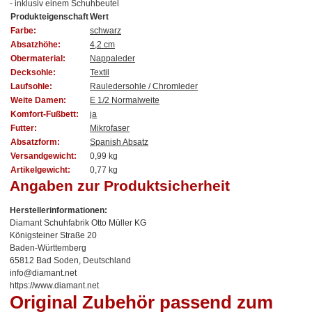
- inklusiv einem Schuhbeutel
Produkteigenschaft
Wert
Farbe:
schwarz
Absatzhöhe:
4,2 cm
Obermaterial:
Nappaleder
Decksohle:
Textil
Laufsohle:
Rauledersohle / Chromleder
Weite Damen:
E 1/2 Normalweite
Komfort-Fußbett:
ja
Futter:
Mikrofaser
Absatzform:
Spanish Absatz
Versandgewicht:
0,99 kg
Artikelgewicht:
0,77
kg
Angaben zur Produktsicherheit
Herstellerinformationen:
Diamant Schuhfabrik Otto Müller KG
Königsteiner Straße 20
Baden-Württemberg
65812 Bad Soden, Deutschland
info@diamant.net
https://www.diamant.net
Original Zubehör passend zum