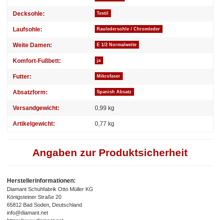
Decksohle:
Textil
Laufsohle:
Rauledersohle / Chromleder
Weite Damen:
E 1/2 Normalweite
Komfort-Fußbett:
ja
Futter:
Mikrofaser
Absatzform:
Spanish Absatz
Versandgewicht:
0,99 kg
Artikelgewicht:
0,77
kg
Angaben zur Produktsicherheit
Herstellerinformationen:
Diamant Schuhfabrik Otto Müller KG
Königsteiner Straße 20
65812 Bad Soden, Deutschland
info@diamant.net