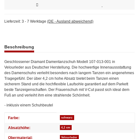
Lieferzeit:
3 - 7 Werktage
(DE - Ausland abweichend)
weitere Registerkarten anzeigen
Beschreibung
Geschlossener Diamant Damentanzschuh Modell 107-013-001 in
Velourleder aus Deutscher Herstellung. Die hochwertige Innenaussstattung
des Damenschuhs verleiht besonders nach langem Tanzen ein angenehmes
Tragegefühl. Der über 4,2 cm hohe Absatz bietet beim Tanzen einen
sicherern Stand und die hochflexible Laufsohle garantiert auf dem Parkett
beste Tanzeigenschaften. Der Frauenschuh mit V-Cut passt sich ideal dem
Fuß an und verleiht ihm eine strahlende Schönheit.
- inklusiv einem Schuhbeutel
Produkteigenschaft
Wert
Farbe:
schwarz
Absatzhöhe:
4,2 cm
Obermaterial:
Velourleder