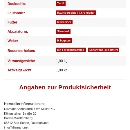
Decksohle:
Textil
Laufsohle:
Rauledersohle / Chromleder
Futter:
Mikrofaser
Absatzform:
Standard
Weite:
H bequem
mit Fersendämpfung
Schaftrand gepolstert
Besonderheiten:
Versandgewicht:
1,00 kg
Artikelgewicht:
1,00
kg
Angaben zur Produktsicherheit
Herstellerinformationen:
Diamant Schuhfabrik Otto Müller KG
Königsteiner Straße 20
Baden-Württemberg
65812 Bad Soden, Deutschland
info@diamant.net