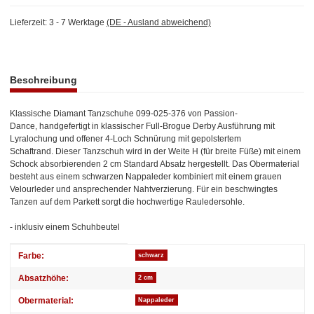
Lieferzeit:
3 - 7 Werktage
(DE - Ausland abweichend)
weitere Registerkarten anzeigen
Beschreibung
Klassische Diamant Tanzschuhe 099-025-376 von Passion-
Dance, handgefertigt in klassischer Full-Brogue Derby Ausführung mit
Lyralochung und offener 4-Loch Schnürung mit gepolstertem
Schaftrand. Dieser Tanzschuh wird in der Weite H (für breite Füße) mit einem
Schock absorbierenden 2 cm Standard Absatz hergestellt. Das Obermaterial
besteht aus einem schwarzen Nappaleder kombiniert mit einem grauen
Velourleder und ansprechender Nahtverzierung. Für ein beschwingtes
Tanzen auf dem Parkett sorgt die hochwertige Rauledersohle.
- inklusiv einem Schuhbeutel
Produkteigenschaft
Wert
Farbe:
schwarz
Absatzhöhe:
2 cm
Obermaterial:
Nappaleder