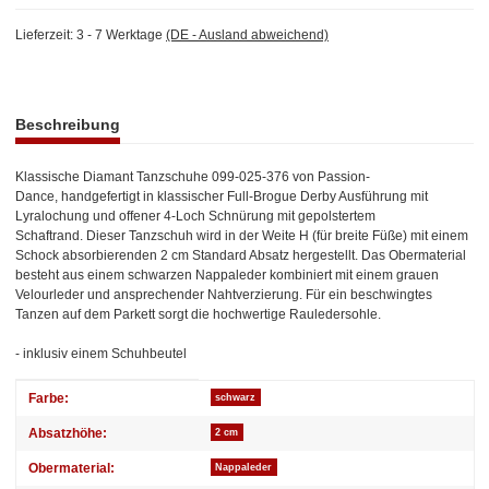
Lieferzeit:
3 - 7 Werktage
(DE - Ausland abweichend)
weitere Registerkarten anzeigen
Beschreibung
Klassische Diamant Tanzschuhe 099-025-376 von Passion-
Dance, handgefertigt in klassischer Full-Brogue Derby Ausführung mit
Lyralochung und offener 4-Loch Schnürung mit gepolstertem
Schaftrand. Dieser Tanzschuh wird in der Weite H (für breite Füße) mit einem
Schock absorbierenden 2 cm Standard Absatz hergestellt. Das Obermaterial
besteht aus einem schwarzen Nappaleder kombiniert mit einem grauen
Velourleder und ansprechender Nahtverzierung. Für ein beschwingtes
Tanzen auf dem Parkett sorgt die hochwertige Rauledersohle.
- inklusiv einem Schuhbeutel
Produkteigenschaft
Wert
Farbe:
schwarz
Absatzhöhe:
2 cm
Obermaterial:
Nappaleder