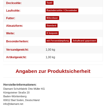
Decksohle:
Textil
Laufsohle:
Rauledersohle / Chromleder
Futter:
Mikrofaser
Absatzform:
Standard
Weite:
H bequem
mit Fersendämpfung
Schaftrand gepolstert
Besonderheiten:
Versandgewicht:
1,00 kg
Artikelgewicht:
1,00
kg
Angaben zur Produktsicherheit
Herstellerinformationen:
Diamant Schuhfabrik Otto Müller KG
Königsteiner Straße 20
Baden-Württemberg
65812 Bad Soden, Deutschland
info@diamant.net