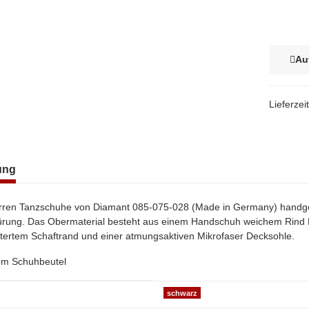
Au
Lieferzei
terkarten anzeigen
ung
ren Tanzschuhe von Diamant 085-075-028 (Made in Germany) handgema
rung. Das Obermaterial besteht aus einem Handschuh weichem Rind Na
tertem Schaftrand und einer atmungsaktiven Mikrofaser Decksohle.
nem Schuhbeutel
genschaft
schwarz