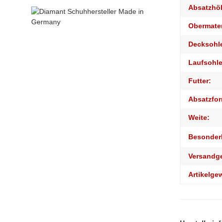
Absatzhö
Obermater
Decksohl
Laufsohle
Futter:
Absatzfor
Weite:
Besonder
Versandg
Artikelge