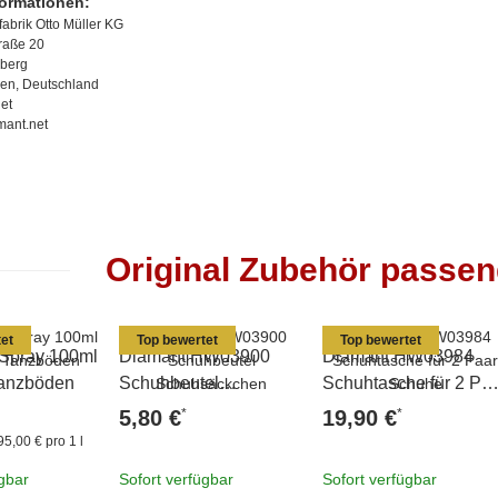
formationen:
abrik Otto Müller KG
traße 20
berg
en, Deutschland
et
mant.net
Original Zubehör passe
et
Top bewertet
Top bewertet
 Spray 100ml
Diamant HW03900
Diamant HW03984
 Tanzböden
Schuhbeutel
Schuhtasche für 2 Pa
Schuhsäckchen
Schuhe
*
*
5,80 €
19,90 €
95,00 € pro 1 l
ügbar
Sofort verfügbar
Sofort verfügbar