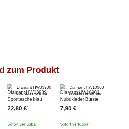
nd zum Produkt
Diamant HW03989
Diamant HW10903
Diaman
ar
Sporttasche blau
Nubukleder Bürste
Velourl
*
*
22,80 €
7,90 €
7,90 
Sofort verfügbar
Sofort verfügbar
Sofort v