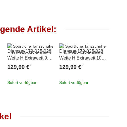
gende Artikel:
Diamant 179-025-028
Diamant 179-025-028
Diaman
 =
Weite H Extraweit 9,5 =
Weite H Extraweit 10 =
Weite H
44
44 2/3
= 45 1/
*
*
129,90 €
129,90 €
129,9
Sofort verfügbar
Sofort verfügbar
Sofort v
kel