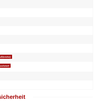
ßbreite)
polstert
icherheit