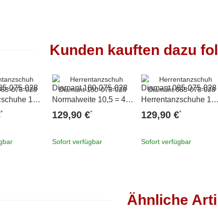
Kunden kauften dazu fol
85-075-028
Diamant 180-075-028
Diamant 085-075-028
zschuhe 10 =
Normalweite 10,5 = 45
Herrentanzschuhe 11
1/3
46
*
*
*
€
129,90 €
129,90 €
ügbar
Sofort verfügbar
Sofort verfügbar
Ähnliche Arti