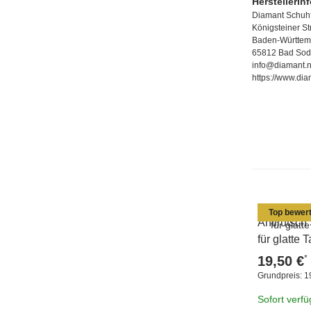
Herstellerin
Diamant Schuhf
Königsteiner S
Baden-Württem
65812 Bad Sod
info@diamant.n
https://www.dia
Top bewert
Antirutsch
für glatte
*
19,50 €
Grundpreis:
1
Sofort verf