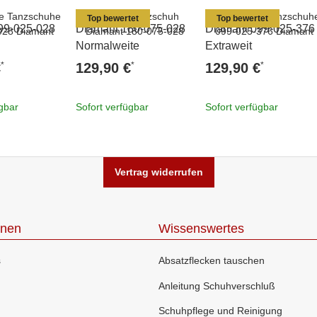
Top bewertet
Top bewertet
99-025-028
Diamant 180-075-028
Diamant 099-025-376
Normalweite
Extraweit
*
*
*
€
129,90 €
129,90 €
ügbar
Sofort verfügbar
Sofort verfügbar
Vertrag widerrufen
onen
Wissenswertes
s
Absatzflecken tauschen
Anleitung Schuhverschluß
Schuhpflege und Reinigung