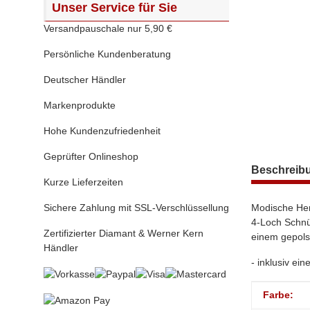
Unser Service für Sie
Versandpauschale nur 5,90 €
Persönliche Kundenberatung
Deutscher Händler
Markenprodukte
Hohe Kundenzufriedenheit
Geprüfter Onlineshop
weitere Regis
Beschreib
Kurze Lieferzeiten
Sichere Zahlung mit SSL-Verschlüssellung
Modische Her
4-Loch Schnü
Zertifizierter Diamant & Werner Kern
einem gepols
Händler
- inklusiv ei
Produktei
Wert
Farbe: