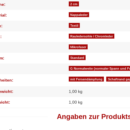
he:
2 cm
ial:
Nappaleder
e:
Textil
:
Rauledersohle / Chromleder
Mikrofaser
m:
Standard
G Normalweite (normaler Spann und Fu
mit Fersendämpfung
Schaftrand ge
heiten:
ewicht:
1,00 kg
wicht:
1,00
kg
Angaben zur Produkts