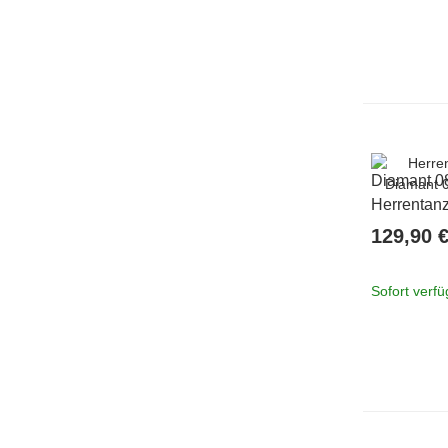
Diamant 0
Herrentan
44 2/3
129,90 
Sofort verf