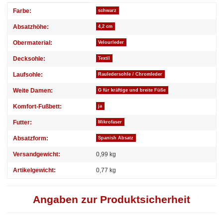
Produkteigenschaft
Wert
Farbe:
schwarz
Absatzhöhe:
4,2 cm
Obermaterial:
Velourleder
Decksohle:
Textil
Laufsohle:
Rauledersohle / Chromleder
Weite Damen:
G für kräftige und breite Füße
Komfort-Fußbett:
ja
Futter:
Mikrofaser
Absatzform:
Spanish Absatz
Versandgewicht:
0,99 kg
Artikelgewicht:
0,77
kg
Angaben zur Produktsicherheit