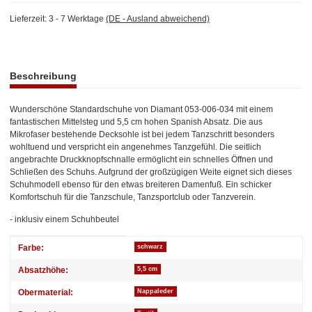
Lieferzeit:
3 - 7 Werktage
(DE - Ausland abweichend)
weitere Registerkarten anzeigen
Beschreibung
Wunderschöne Standardschuhe von Diamant 053-006-034 mit einem
fantastischen Mittelsteg und 5,5 cm hohen Spanish Absatz. Die aus
Mikrofaser bestehende Decksohle ist bei jedem Tanzschritt besonders
wohltuend und verspricht ein angenehmes Tanzgefühl. Die seitlich
angebrachte Druckknopfschnalle ermöglicht ein schnelles Öffnen und
Schließen des Schuhs. Aufgrund der großzügigen Weite eignet sich dieses
Schuhmodell ebenso für den etwas breiteren Damenfuß. Ein schicker
Komfortschuh für die Tanzschule, Tanzsportclub oder Tanzverein.
- inklusiv einem Schuhbeutel
Produkteigenschaft
Wert
Farbe:
schwarz
Absatzhöhe:
5,5 cm
Obermaterial:
Nappaleder