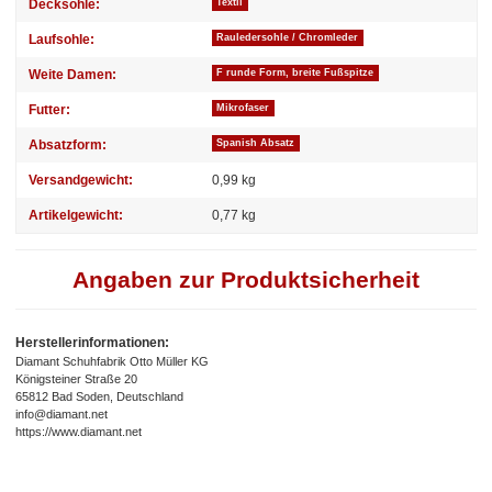
Decksohle:
Textil
Laufsohle:
Rauledersohle / Chromleder
Weite Damen:
F runde Form, breite Fußspitze
Futter:
Mikrofaser
Absatzform:
Spanish Absatz
Versandgewicht:
0,99 kg
Artikelgewicht:
0,77
kg
Angaben zur Produktsicherheit
Herstellerinformationen:
Diamant Schuhfabrik Otto Müller KG
Königsteiner Straße 20
65812 Bad Soden, Deutschland
info@diamant.net
https://www.diamant.net