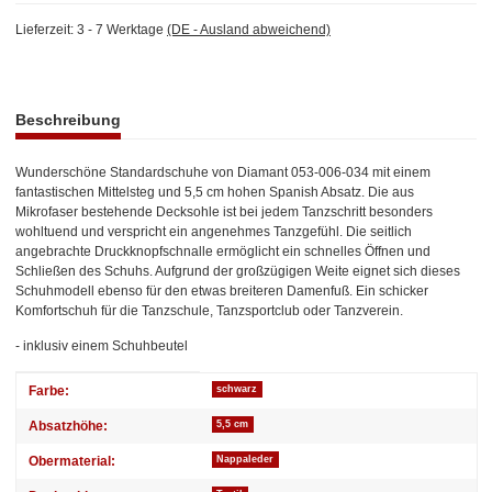
Lieferzeit:
3 - 7 Werktage
(DE - Ausland abweichend)
weitere Registerkarten anzeigen
Beschreibung
Wunderschöne Standardschuhe von Diamant 053-006-034 mit einem
fantastischen Mittelsteg und 5,5 cm hohen Spanish Absatz. Die aus
Mikrofaser bestehende Decksohle ist bei jedem Tanzschritt besonders
wohltuend und verspricht ein angenehmes Tanzgefühl. Die seitlich
angebrachte Druckknopfschnalle ermöglicht ein schnelles Öffnen und
Schließen des Schuhs. Aufgrund der großzügigen Weite eignet sich dieses
Schuhmodell ebenso für den etwas breiteren Damenfuß. Ein schicker
Komfortschuh für die Tanzschule, Tanzsportclub oder Tanzverein.
- inklusiv einem Schuhbeutel
Produkteigenschaft
Wert
Farbe:
schwarz
Absatzhöhe:
5,5 cm
Obermaterial:
Nappaleder