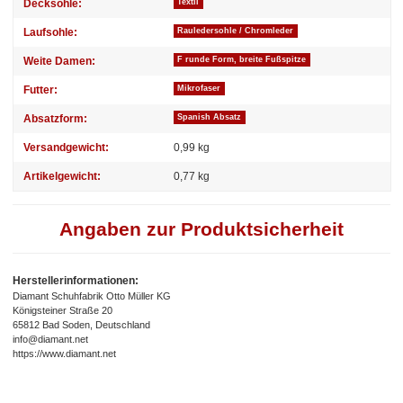
Decksohle:
Textil
Laufsohle:
Rauledersohle / Chromleder
Weite Damen:
F runde Form, breite Fußspitze
Futter:
Mikrofaser
Absatzform:
Spanish Absatz
Versandgewicht:
0,99 kg
Artikelgewicht:
0,77
kg
Angaben zur Produktsicherheit
Herstellerinformationen:
Diamant Schuhfabrik Otto Müller KG
Königsteiner Straße 20
65812 Bad Soden, Deutschland
info@diamant.net
https://www.diamant.net