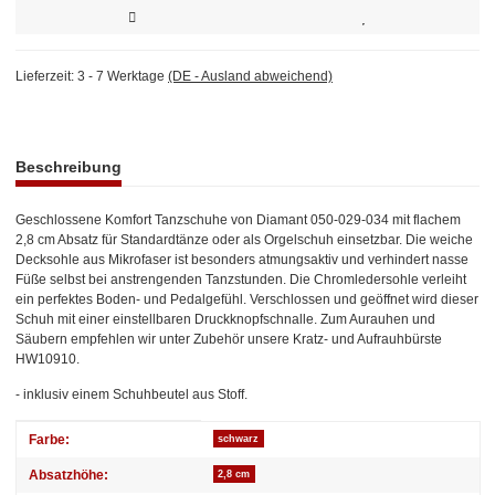
Lieferzeit:
3 - 7 Werktage
(DE - Ausland abweichend)
weitere Registerkarten anzeigen
Beschreibung
Geschlossene Komfort Tanzschuhe von Diamant 050-029-034 mit flachem
2,8 cm Absatz für Standardtänze oder als Orgelschuh einsetzbar. Die weiche
Decksohle aus Mikrofaser ist besonders atmungsaktiv und verhindert nasse
Füße selbst bei anstrengenden Tanzstunden. Die Chromledersohle verleiht
ein perfektes Boden- und Pedalgefühl. Verschlossen und geöffnet wird dieser
Schuh mit einer einstellbaren Druckknopfschnalle. Zum Aurauhen und
Säubern empfehlen wir unter Zubehör unsere Kratz- und Aufrauhbürste
HW10910.
- inklusiv einem Schuhbeutel aus Stoff.
Produkteigenschaft
Wert
Farbe:
schwarz
Absatzhöhe:
2,8 cm