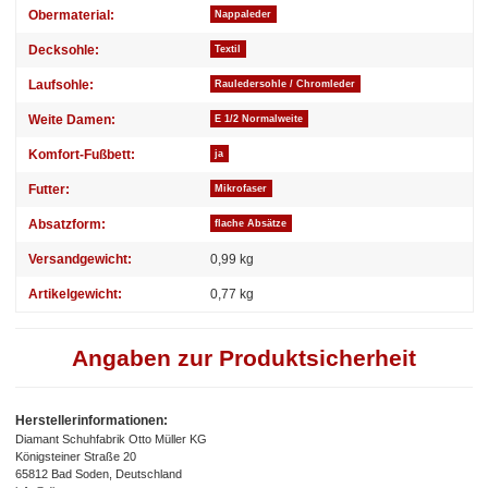
Obermaterial:
Nappaleder
Decksohle:
Textil
Laufsohle:
Rauledersohle / Chromleder
Weite Damen:
E 1/2 Normalweite
Komfort-Fußbett:
ja
Futter:
Mikrofaser
Absatzform:
flache Absätze
Versandgewicht:
0,99 kg
Artikelgewicht:
0,77
kg
Angaben zur Produktsicherheit
Herstellerinformationen:
Diamant Schuhfabrik Otto Müller KG
Königsteiner Straße 20
65812 Bad Soden, Deutschland