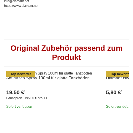
info@diamant.net
https://www.diamant.net
Original Zubehör passend zum
Produkt
Top bewertet
Top bewertet
Antirutsch Spray 100ml für glatte Tanzböden
Diamant HW03
19,50 €
5,80 €
*
*
Grundpreis:
195,00 € pro 1 l
Sofort verfügbar
Sofort verfügbar